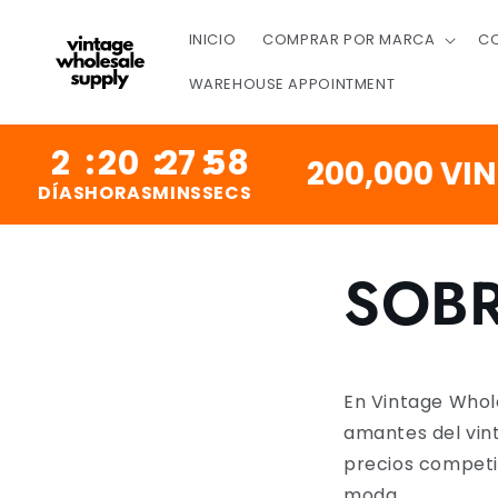
IR AL
CONTENIDO
INICIO
COMPRAR POR MARCA
CO
WAREHOUSE APPOINTMENT
2
:
20
:
27
:
57
200,000 VINT
DÍAS
HORAS
MINS
SECS
SOB
En Vintage Whole
amantes del vin
precios competit
moda.