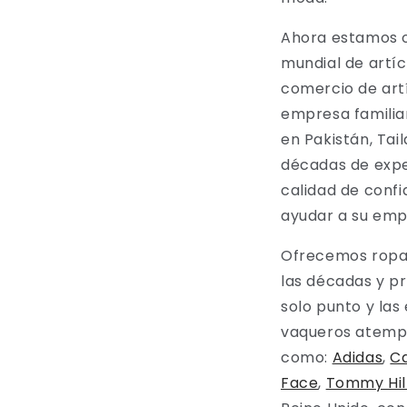
Ahora estamos o
mundial de artíc
comercio de art
empresa familia
en Pakistán, Tai
décadas de expe
calidad de conf
ayudar a su emp
Ofrecemos ropa 
las décadas y p
solo punto y la
vaqueros atempo
como:
Adidas
,
C
Face
,
Tommy Hil