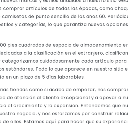
 nuevas marcas y estilos añadidos a nuestro sitio we
 comprar artículos de todas las épocas, como chaqu
o camisetas de punto sencillo de los años 60.
Periódi
stilos y categorías, lo que garantiza nuevas opcione
00 pies cuadrados de espacio de almacenamiento en 
edicadas a la clasificación en el extranjero, clasifica
y categorizamos cuidadosamente cada artículo para
s estándares. Todo lo que aparece en nuestro sitio e
vío en un plazo de 5 días laborables.
varias tiendas como si acaba de empezar, nos comp
cio de atención al cliente excepcional y a apoyar a n
ia el crecimiento y la expansión. Entendemos que nu
uestro negocio, y nos esforzamos por construir relac
o de ellos. Estamos aquí para hacer que su experien