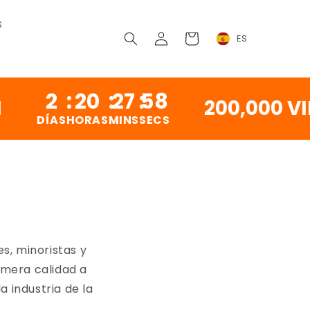
S
Conectarse
Carrito
ES
2
:
20
:
27
:
57
200,000 VIN
DÍAS
HORAS
MINS
SECS
s, minoristas y
imera calidad a
a industria de la