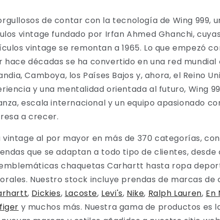
rgullosos de contar con la tecnología de Wing 999, 
ulos vintage fundado por Irfan Ahmed Ghanchi, cuyas
ículos vintage se remontan a 1965. Lo que empezó c
r hace décadas se ha convertido en una red mundia
landia, Camboya, los Países Bajos y, ahora, el Reino Un
riencia y una mentalidad orientada al futuro, Wing 9
ianza, escala internacional y un equipo apasionado 
resa a crecer.
vintage al por mayor en más de 370 categorías, con 
rendas que se adaptan a todo tipo de clientes, desde
s emblemáticas chaquetas Carhartt hasta ropa depor
rales. Nuestro stock incluye prendas de marcas de 
arhartt
,
Dickies
,
Lacoste
,
Levi's
,
Nike
,
Ralph Lauren
,
En
figer
y muchos más. Nuestra gama de productos es l