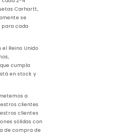
b cada 2-4
etas Carhartt,
camente se
s para cada
el Reino Unido
mos,
 que cumpla
stá en stock y
rometemos a
uestros clientes
estros clientes
iones sólidas con
cia de compra de