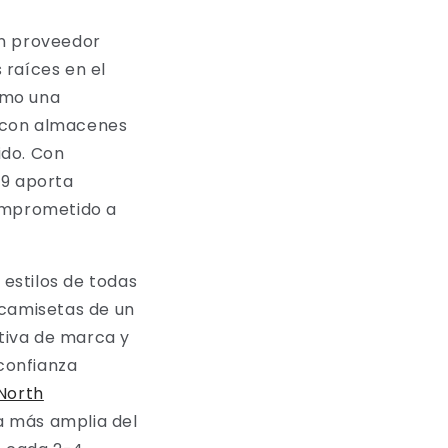
un proveedor
 raíces en el
omo una
l con almacenes
ido. Con
99 aporta
comprometido a
estilos de todas
 camisetas de un
tiva de marca y
confianza
North
a más amplia del