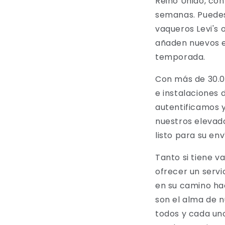
Reino Unido, con
semanas. Puedes
vaqueros Levi's 
añaden nuevos e
temporada.
Con más de 30.0
e instalaciones d
autentificamos 
nuestros elevado
listo para su en
Tanto si tiene 
ofrecer un servi
en su camino hac
son el alma de n
todos y cada un