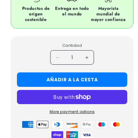
Productos de
Entrega en todo
Mayorista
origen
el mundo
mundial de
sostenible
mayor confianza
Cantidad
Decrease
Increase
quantity
quantity
for
for
AÑADIR A LA CESTA
25x
25x
NASCAR
NASCAR
LIGHTWEIGHT
LIGHTWEIGHT
JACKETS
JACKETS
More payment options
Formas
de
pago