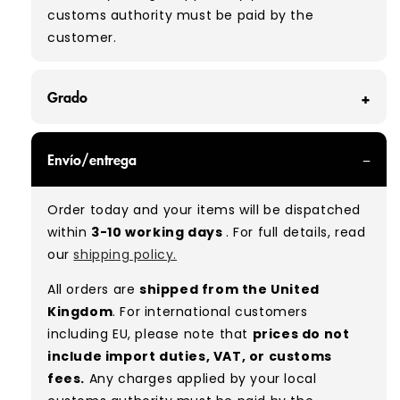
customs authority must be paid by the
customer.
Grado
GRADE A - With all of our Grade A products, you
Envío/entrega
can expect items that are in great condition
with minimal signs of wear. While they are
Order today and your items will be dispatched
used, they remain free of significant defects
within
3-10 working days
. For full details, read
and are in excellent shape overall.
our
shipping policy.
Typical mix:
A 100%
(approx.)
All orders are
shipped from the United
Please note:
As these are vintage/used
Kingdom
. For international customers
garments, a small percentage (5–10%) may
including EU, please note that
prices do not
have minor flaws such as small tears, holes, or
include import duties, VAT, or customs
stains. While we carefully inspect all items, a
fees.
Any charges applied by your local
degree of human error is possible. Condition