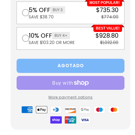
MOST POPULAR!
5% OFF
$735.30
BUY 3
SAVE $38.70
$774.00
BEST VALUE!
10% OFF
$928.80
BUY 4+
SAVE $103.20 OR MORE
$1,032.00
AGOTADO
More payment options
Formas
de
pago