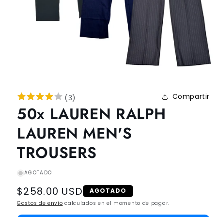
Compartir
(
3
)
50x LAUREN RALPH
LAUREN MEN'S
TROUSERS
AGOTADO
Regular
$258.00 USD
AGOTADO
price
Gastos de envío
calculados en el momento de pagar.