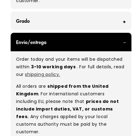
customer.
Grado
GRADE A - With all of our Grade A products, you
Envío/entrega
can expect items that are in great condition
with minimal signs of wear. While they are
Order today and your items will be dispatched
used, they remain free of significant defects
within
3-10 working days
. For full details, read
and are in excellent shape overall.
our
shipping policy.
Typical mix:
A 100%
(approx.)
All orders are
shipped from the United
Please note:
As these are vintage/used
Kingdom
. For international customers
garments, a small percentage (5–10%) may
including EU, please note that
prices do not
have minor flaws such as small tears, holes, or
include import duties, VAT, or customs
stains. While we carefully inspect all items, a
fees.
Any charges applied by your local
degree of human error is possible. Condition
customs authority must be paid by the
can vary slightly between pieces, and some
customer.