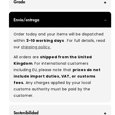
Grado
GRADE A - With all of our Grade A products, you
Envío/entrega
can expect items that are in great condition
with minimal signs of wear. While they are
Order today and your items will be dispatched
used, they remain free of significant defects
within
3-10 working days
. For full details, read
and are in excellent shape overall.
our
shipping policy.
Typical mix:
A 100%
(approx.)
All orders are
shipped from the United
Please note:
As these are vintage/used
Kingdom
. For international customers
garments, a small percentage (5–10%) may
including EU, please note that
prices do not
have minor flaws such as small tears, holes, or
include import duties, VAT, or customs
stains. While we carefully inspect all items, a
fees.
Any charges applied by your local
degree of human error is possible. Condition
customs authority must be paid by the
can vary slightly between pieces, and some
customer.
items may need laundering before resale to
maximise presentation and value.
Sostenibilidad