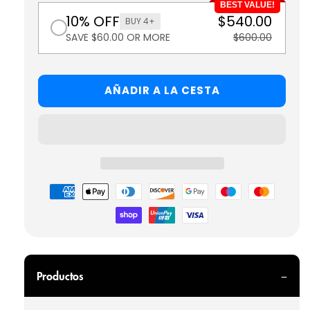
BEST VALUE!
10% OFF
$540.00
BUY 4+
SAVE $60.00 OR MORE
$600.00
AÑADIR A LA CESTA
Formas
de
pago
Productos