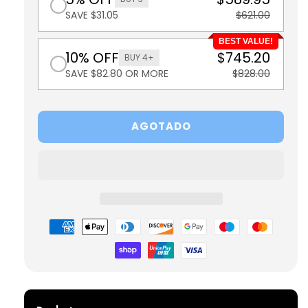
SAVE $31.05
$621.00
BEST VALUE!
10% OFF
$745.20
BUY 4+
SAVE $82.80 OR MORE
$828.00
AGOTADO
Formas
de
pago