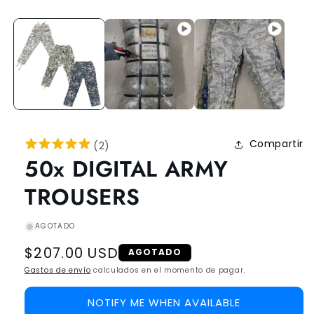
Compartir
(
2
)
50x DIGITAL ARMY
TROUSERS
AGOTADO
Regular
$207.00 USD
AGOTADO
price
Gastos de envío
calculados en el momento de pagar.
NOTIFY ME WHEN AVAILABLE