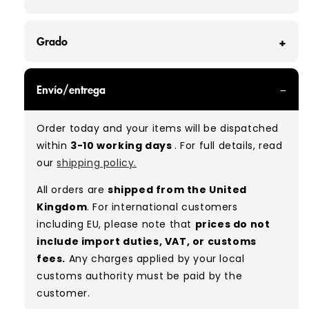
Grado
GRADE A - With all of our Grade A products, you
Envío/entrega
can expect items that are in great condition
with minimal signs of wear. While they are
Order today and your items will be dispatched
used, they remain free of significant defects
within
3-10 working days
. For full details, read
and are in excellent shape overall.
our
shipping policy.
Typical mix:
A 100%
(approx.)
All orders are
shipped from the United
Please note:
As these are vintage/used
Kingdom
. For international customers
garments, a small percentage (5–10%) may
including EU, please note that
prices do not
have minor flaws such as small tears, holes, or
include import duties, VAT, or customs
stains. While we carefully inspect all items, a
fees.
Any charges applied by your local
degree of human error is possible. Condition
customs authority must be paid by the
can vary slightly between pieces, and some
customer.
items may need laundering before resale to