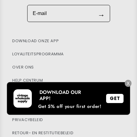
E-mail
→
DOWNLOAD ONZE APP
LOYALITEITSPROGRAMMA
OVER ONS
HELP CENTRUM
X
DOWNLOAD OUR
MIJN ACCOUNT
APP!
GET
Get 5% off your first order!
DUURZAAMHEID
PRIVACYBELEID
RETOUR- EN RESTITUTIEBELEID