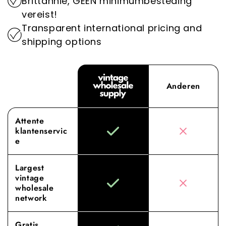
Brittannië, GEEN minimumbesteding
industrie op het milieu.
Supply, waar onze toewijding aan superieure
vereist!
inkoop en service jouw groothandelervaring
Transparent international pricing and
naar nieuwe hoogten tilt.
shipping options
Anderen
Attente
klantenservic
e
Largest
vintage
wholesale
network
Gratis