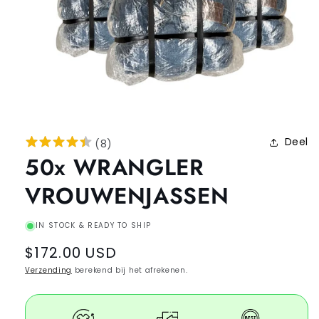
Deel
(
8
)
50x WRANGLER
VROUWENJASSEN
IN STOCK & READY TO SHIP
Regular
$172.00 USD
price
Verzending
berekend bij het afrekenen.