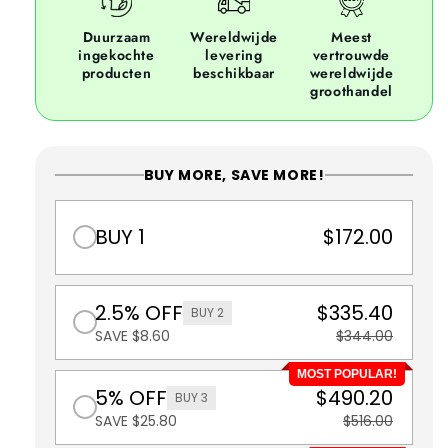
Duurzaam
Wereldwijde
Meest
ingekochte
levering
vertrouwde
producten
beschikbaar
wereldwijde
groothandel
BUY MORE, SAVE MORE!
BUY 1
$172.00
2.5% OFF
$335.40
BUY 2
SAVE $8.60
$344.00
MOST POPULAR!
5% OFF
$490.20
BUY 3
SAVE $25.80
$516.00