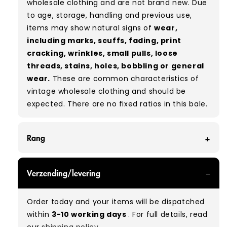
wholesale clothing and are not brand new. Due
to age, storage, handling and previous use,
items may show natural signs of
wear,
including marks, scuffs, fading, print
cracking, wrinkles, small pulls, loose
threads, stains, holes, bobbling or general
wear.
These are common characteristics of
vintage wholesale clothing and should be
expected. There are no fixed ratios in this bale.
Rang
GRADE A - With all of our Grade A products, you
Verzending/levering
can expect items that are in great condition
with minimal signs of wear. While they are
Order today and your items will be dispatched
used, they remain free of significant defects
within
3-10 working days
. For full details, read
and are in excellent shape overall.
our
shipping policy.