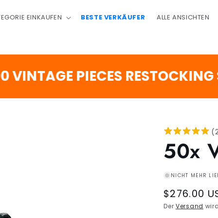
EGORIE EINKAUFEN
BESTE VERKÄUFER
ALLE ANSICHTEN
NTAGE PIECES RESTOCKING SOO
(
50x 
NICHT MEHR LI
Regular
$276.00 U
price
Der
Versand
wird