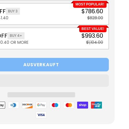
MOST POPULAR!
FF
$786.60
BUY 3
1.40
$828.00
BEST VALUE!
OFF
$993.60
BUY 4+
110.40 OR MORE
$1,104.00
AUSVERKAUFT
glichkeiten