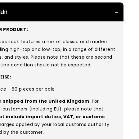
icht
M PRODUKT:
oes sack features a mix of classic and modern
uding high-top and low-top, in a range of different
rs, and styles. Please note that these are second
stine condition should not be expected.
ISE:
ece - 50 pieces per bale
re
shipped from the United Kingdom
. For
l customers (including EU), please note that
ot include import duties, VAT, or customs
arges applied by your local customs authority
d by the customer.