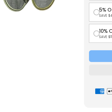
5% O
SAVE $4
10% 
SAVE $
Zahlungsmö