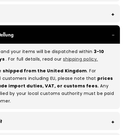
With all of our Grade A/B products, you can
ellung
 of items in great and good condition. Some will
ee, while others will show signs of wear. There is
and your items will be dispatched within
3-10
o between Grade A and Grade B items included in
ays
. For full details, read our
shipping policy.
e to the nature of used/vintage clothing.
re
shipped from the United Kingdom
. For
:
A 80% B 20%
(approx.)
l customers including EU, please note that
prices
ude import duties, VAT, or customs fees.
Any
lied by your local customs authority must be paid
omer.
t