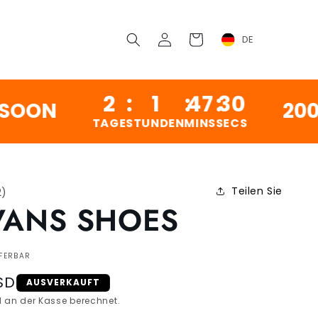
Einloggen
Wagen
DE
2
:
1
:
47
:
29
N
200,000
TAGE
STUNDEN
MINS
SECS
Teilen Sie
2
)
VANS SHOES
EFERBAR
SD
AUSVERKAUFT
 an der Kasse berechnet.