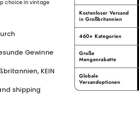
Indem wir de
p choice in vintage
abheben.
eine wichtig
Kostenloser Versand
Umweltauswi
Erleben Sie 
in Großbritannien
unser Engag
durch
Service Ihr
460+ Kategorien
 gesunde Gewinne
Große
Mengenrabatte
britannien, KEIN
Globale
Versandoptionen
 and shipping