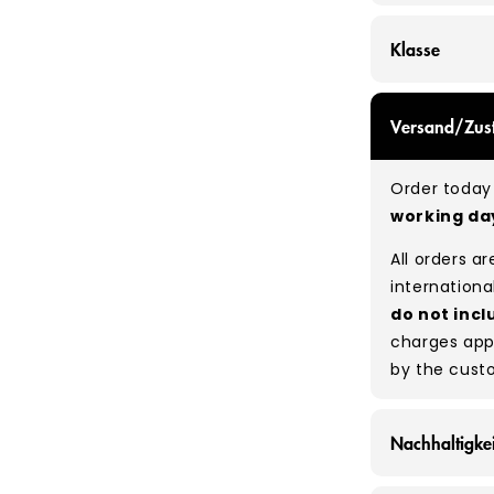
Klasse
GRADE A/B - 
Versand/Zust
expect a mix
be defect-fr
Order today 
no set rati
working d
our bales du
All orders a
Typical mix
internationa
do not incl
charges app
by the cust
Nachhaltigkei