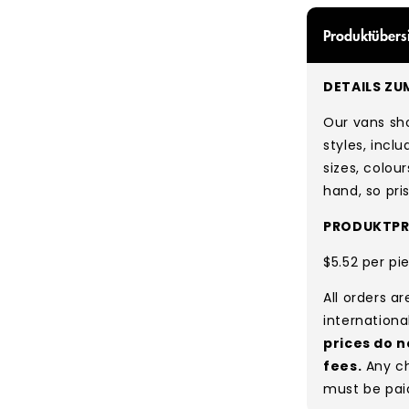
Produktübers
DETAILS ZU
Our vans sh
styles, incl
sizes, colou
hand, so pri
PRODUKTPRE
$5.52 per pi
All orders a
internationa
prices do n
fees.
Any ch
must be pai