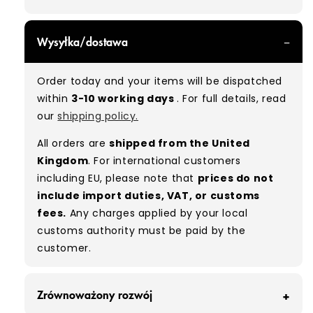
GRADE A - With all of our Grade A products, you
Wysyłka/dostawa
can expect items that are in great condition
with minimal signs of wear. While they are
Order today and your items will be dispatched
used, they remain free of significant defects
within
3-10 working days
. For full details, read
and are in excellent shape overall.
our
shipping policy.
Typical mix:
A 100%
(approx.)
All orders are
shipped from the United
Please note:
As these are vintage/used
Kingdom
. For international customers
garments, a small percentage (5–10%) may
including EU, please note that
prices do not
have minor flaws such as small tears, holes, or
include import duties, VAT, or customs
stains. While we carefully inspect all items, a
fees.
Any charges applied by your local
degree of human error is possible. Condition
customs authority must be paid by the
can vary slightly between pieces, and some
customer.
items may need laundering before resale to
maximise presentation and value.
Zrównoważony rozwój