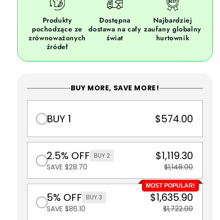
Produkty
Dostępna
Najbardziej
pochodzące ze
dostawa na cały
zaufany globalny
zrównoważonych
świat
hurtownik
źródeł
BUY MORE, SAVE MORE!
BUY 1
$574.00
2.5% OFF
$1,119.30
BUY 2
SAVE $28.70
$1,148.00
MOST POPULAR!
5% OFF
$1,635.90
BUY 3
SAVE $86.10
$1,722.00