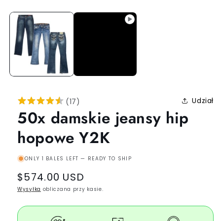
Udział
(
17
)
50x damskie jeansy hip
hopowe Y2K
ONLY 1 BALES LEFT — READY TO SHIP
Regular
$574.00 USD
price
Wysyłka
obliczana przy kasie.