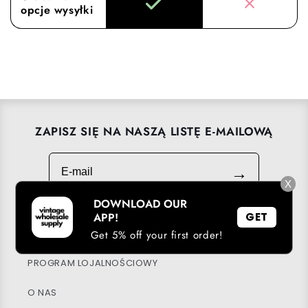
opcje wysyłki
ZAPISZ SIĘ NA NASZĄ LISTĘ E-MAILOWĄ
E-mail
→
X
DOWNLOAD OUR
APP!
GET
POBIERZ NASZĄ APLIKACJĘ
Get 5% off your first order!
PROGRAM LOJALNOŚCIOWY
O NAS