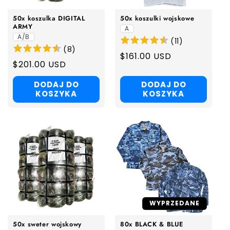
50x koszulka DIGITAL
50x koszulki wojskowe
ARMY
A
A/B
(
11
)
(
8
)
Regular
$161.00 USD
Regular
$201.00 USD
price
price
DODAJ DO
DODAJ DO
KOSZYKA
KOSZYKA
WYPRZEDANE
50x sweter wojskowy
80x BLACK & BLUE