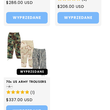
Regular
$286.00 USD
Regular
$206.00 USD
price
price
WYPRZEDANE
WYPRZEDANE
WYPRZEDANE
70x US ARMY TROUSERS
A
(
1
)
Regular
$337.00 USD
price