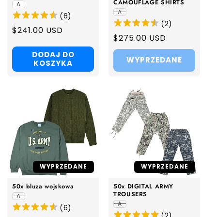
CAMOUFLAGE SHIRTS
A
A
(
6
)
(
2
)
Regular
$241.00 USD
Regular
$275.00 USD
price
price
DODAJ DO
WYPRZEDANE
KOSZYKA
WYPRZEDANE
WYPRZEDANE
50x bluza wojskowa
50x DIGITAL ARMY
TROUSERS
A
A
(
6
)
(
2
)