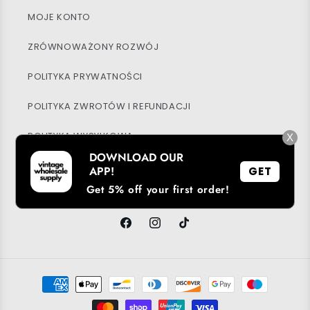
MOJE KONTO
ZRÓWNOWAŻONY ROZWÓJ
POLITYKA PRYWATNOŚCI
POLITYKA ZWROTÓW I REFUNDACJI
POLITYKA WYSYŁKOWA
X
DOWNLOAD OUR
BLOG
APP!
GET
Get 5% off your first order!
Facebook
Instagram
TikTok
Metody
płatności