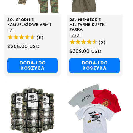
a
:
50x SPODNIE
25x NIEMIECKIE
KAMUFLAŻOWE ARMII
MILITARNE KURTKI
PARKA
A
A/B
(
11
)
(
2
)
Regular
$258.00 USD
Regular
$309.00 USD
price
price
DODAJ DO
DODAJ DO
KOSZYKA
KOSZYKA