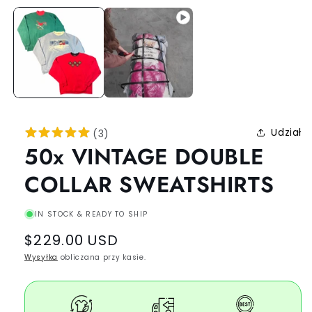
Udział
(
3
)
50x VINTAGE DOUBLE
COLLAR SWEATSHIRTS
IN STOCK & READY TO SHIP
Regular
$229.00 USD
price
Wysyłka
obliczana przy kasie.