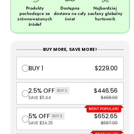
Produkty
Dostępna
Najbardziej
pochodzące ze
dostawa na cały
zaufany globalny
zrównoważonych
świat
hurtownik
źródeł
BUY MORE, SAVE MORE!
BUY 1
$229.00
2.5% OFF
$446.56
BUY 2
SAVE $11.44
$458.00
MOST POPULAR!
5% OFF
$652.65
BUY 3
SAVE $34.35
$687.00