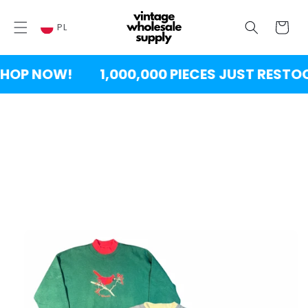
PRZEJDŹ
DO
Wózek
TREŚCI
PL
OP NOW!
1,000,000 PIECES JUST RESTOCK
PRZEJDŹ DO
INFORMACJI
O
PRODUKCIE