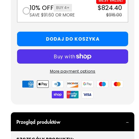
BEST VALUE!
10% OFF
$824.40
BUY 4+
SAVE $91.60 OR MORE
$916.00
DODAJ DO KOSZYKA
More payment options
Metody
płatności
Przegląd produktów