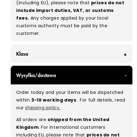
(including EU), please note that
prices do not
include import duties, VAT, or customs
fees.
Any charges applied by your local
customs authority must be paid by the
customer.
Klasa
GRADE A - With all of our Grade A products, you
Wysyłka/dostawa
can expect items that are in great condition
with minimal signs of wear. While they are
Order today and your items will be dispatched
used, they remain free of significant defects
within
3-10 working days
. For full details, read
and are in excellent shape overall.
our
shipping policy.
Typical mix:
A 100%
(approx.)
All orders are
shipped from the United
Please note:
As these are vintage/used
Kingdom
. For international customers
garments, a small percentage (5–10%) may
including EU, please note that
prices do not