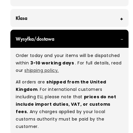
Klasa
GRADE A - With all of our Grade A products, you
Wysyłka/dostawa
can expect items that are in great condition
with minimal signs of wear. While they are
Order today and your items will be dispatched
used, they remain free of significant defects
within
3-10 working days
. For full details, read
and are in excellent shape overall.
our
shipping policy.
Typical mix:
A 100%
(approx.)
All orders are
shipped from the United
Please note:
As these are vintage/used
Kingdom
. For international customers
garments, a small percentage (5–10%) may
including EU, please note that
prices do not
have minor flaws such as small tears, holes, or
include import duties, VAT, or customs
stains. While we carefully inspect all items, a
fees.
Any charges applied by your local
degree of human error is possible. Condition
customs authority must be paid by the
can vary slightly between pieces, and some
customer.
items may need laundering before resale to