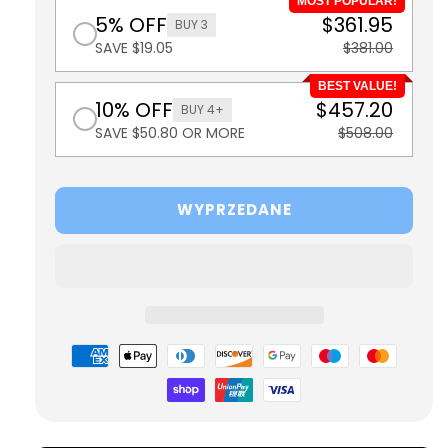
MOST POPULAR!
5% OFF
$361.95
BUY 3
SAVE $19.05
$381.00
BEST VALUE!
10% OFF
$457.20
BUY 4+
SAVE $50.80 OR MORE
$508.00
WYPRZEDANE
Metody
płatności