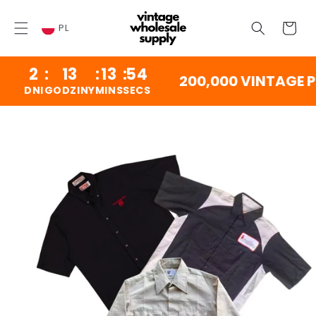
PRZEJDŹ
DO
Wózek
TREŚCI
PL
2
:
13
:
13
:
53
200,000 VINTAGE PI
DNI
GODZINY
MINS
SECS
PRZEJDŹ DO
INFORMACJI
O
PRODUKCIE