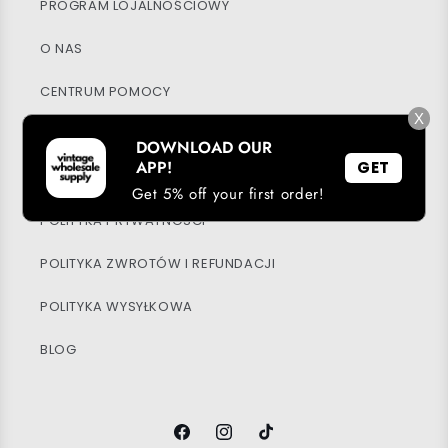
PROGRAM LOJALNOŚCIOWY
O NAS
CENTRUM POMOCY
X
MOJE KONTO
DOWNLOAD OUR
APP!
GET
ZRÓWNOWAŻONY ROZWÓJ
Get 5% off your first order!
POLITYKA PRYWATNOŚCI
POLITYKA ZWROTÓW I REFUNDACJI
POLITYKA WYSYŁKOWA
BLOG
Facebook
Instagram
TikTok