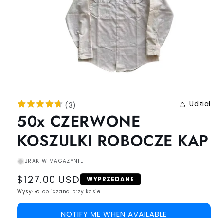
Udział
(
3
)
50x CZERWONE
KOSZULKI ROBOCZE KAP
BRAK W MAGAZYNIE
Regular
$127.00 USD
WYPRZEDANE
price
Wysyłka
obliczana przy kasie.
NOTIFY ME WHEN AVAILABLE