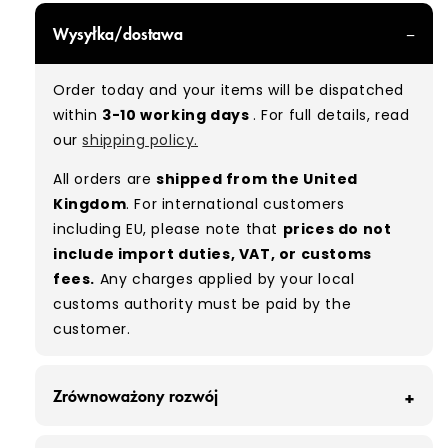
GRADE A/B - With all of our Grade A/B products,
Wysyłka/dostawa
you can expect a mix of items in great and
good condition. Some will be defect-free, while
Order today and your items will be dispatched
others will show signs of wear. There is no set
within
3-10 working days
. For full details, read
ratio between Grade A and Grade B items
our
shipping policy.
included in our bales due to the nature of
used/vintage clothing.
All orders are
shipped from the United
Kingdom
. For international customers
Typical mix:
A 80% B 20%
(approx.)
including EU, please note that
prices do not
include import duties, VAT, or customs
fees.
Any charges applied by your local
customs authority must be paid by the
customer.
Zrównoważony rozwój