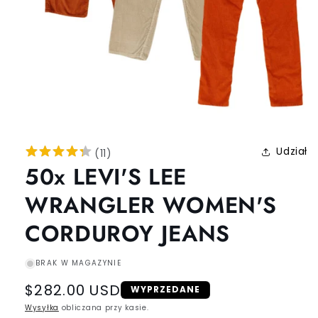
Udział
(
11
)
50x LEVI'S LEE
WRANGLER WOMEN'S
CORDUROY JEANS
BRAK W MAGAZYNIE
Regular
$282.00 USD
WYPRZEDANE
price
Wysyłka
obliczana przy kasie.