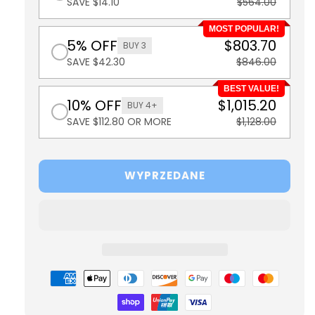
SAVE $14.10
$564.00
MOST POPULAR!
5% OFF
$803.70
BUY 3
SAVE $42.30
$846.00
BEST VALUE!
10% OFF
$1,015.20
BUY 4+
SAVE $112.80 OR MORE
$1,128.00
WYPRZEDANE
Metody
płatności