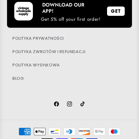
DOWNLOAD OUR
APP!
GET
MOJE KONTO
Get 5% off your first order!
ZRÓWNOWAŻONY ROZWÓJ
POLITYKA PRYWATNOŚCI
POLITYKA ZWROTÓW I REFUNDACJI
POLITYKA WYSYŁKOWA
BLOG
Facebook
Instagram
TikTok
Metody
płatności