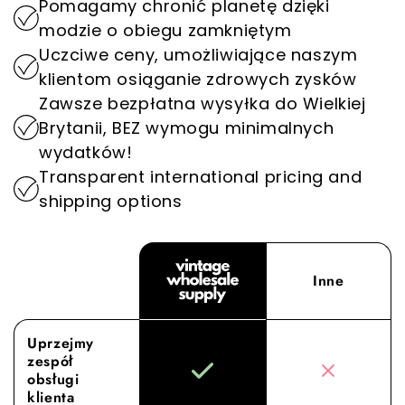
Pomagamy chronić planetę dzięki
wydłużeniem żywotności odzieży poprzez jej
przedmiot spełnia najwyższe standardy,
modzie o obiegu zamkniętym
naprawę, odsprzedaż, upcykling i ponowne
wyróżniając nas jako miejsce docelowe
Uczciwe ceny, umożliwiające naszym
wykorzystanie.
hurtowej sprzedaży odzieży vintage.
klientom osiąganie zdrowych zysków
Nadając priorytet zrównoważonemu rozwojowi,
Poczuj różnicę dzięki Vintage Wholesale Supply,
Zawsze bezpłatna wysyłka do Wielkiej
odgrywamy ważną rolę w zmniejszaniu wpływu
gdzie nasze zaangażowanie w doskonałe
Brytanii, BEZ wymogu minimalnych
branży modowej na środowisko.
zaopatrzenie i obsługę podnosi Twoje
wydatków!
doświadczenie hurtowe na nowy poziom.
Transparent international pricing and
shipping options
Inne
Uprzejmy
zespół
obsługi
klienta