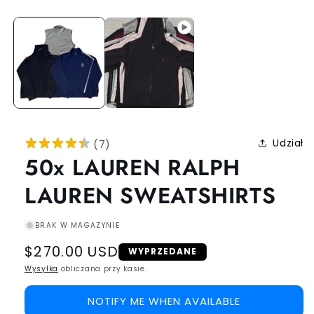
Udział
(
7
)
50x LAUREN RALPH
LAUREN SWEATSHIRTS
BRAK W MAGAZYNIE
Regular
$270.00 USD
WYPRZEDANE
price
Wysyłka
obliczana przy kasie.
NOTIFY ME WHEN AVAILABLE