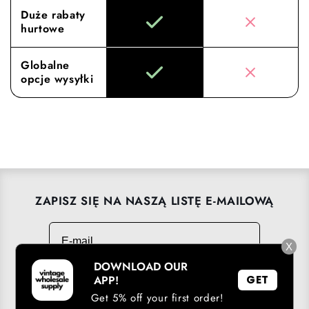
Duże rabaty
hurtowe
Globalne
opcje wysyłki
ZAPISZ SIĘ NA NASZĄ LISTĘ E-MAILOWĄ
E-mail
→
X
DOWNLOAD OUR
APP!
GET
Get 5% off your first order!
POBIERZ NASZĄ APLIKACJĘ