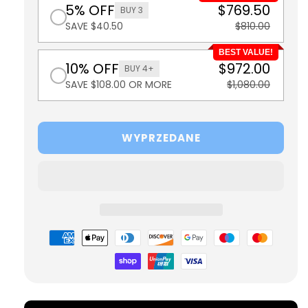
5% OFF
$769.50
BUY 3
SAVE $40.50
$810.00
BEST VALUE!
10% OFF
$972.00
BUY 4+
SAVE $108.00 OR MORE
$1,080.00
WYPRZEDANE
Metody
płatności