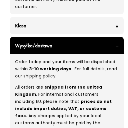
customer.
Klasa
GRADE A - With all of our Grade A products, you
Wysyłka/dostawa
can expect items that are in great condition
with minimal signs of wear. While they are
Order today and your items will be dispatched
used, they remain free of significant defects
within
3-10 working days
. For full details, read
and are in excellent shape overall.
our
shipping policy.
Typical mix:
A 100%
(approx.)
All orders are
shipped from the United
Please note:
As these are vintage/used
Kingdom
. For international customers
garments, a small percentage (5–10%) may
including EU, please note that
prices do not
have minor flaws such as small tears, holes, or
include import duties, VAT, or customs
stains. While we carefully inspect all items, a
fees.
Any charges applied by your local
degree of human error is possible. Condition
customs authority must be paid by the