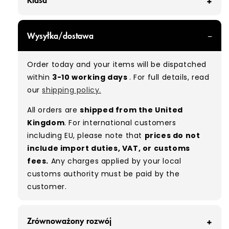
GRADE A - With all of our Grade A products, you
Wysyłka/dostawa
can expect items that are in great condition
with minimal signs of wear. While they are
Order today and your items will be dispatched
used, they remain free of significant defects
within
3-10 working days
. For full details, read
and are in excellent shape overall.
our
shipping policy.
Typical mix:
A 100%
(approx.)
All orders are
shipped from the United
Please note:
As these are vintage/used
Kingdom
. For international customers
garments, a small percentage (5–10%) may
including EU, please note that
prices do not
have minor flaws such as small tears, holes, or
include import duties, VAT, or customs
stains. While we carefully inspect all items, a
fees.
Any charges applied by your local
degree of human error is possible. Condition
customs authority must be paid by the
can vary slightly between pieces, and some
customer.
items may need laundering before resale to
maximise presentation and value.
Zrównoważony rozwój