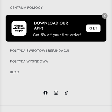
CENTRUM POMOCY
X
MOJE KONTO
DOWNLOAD OUR
APP!
GET
ZRÓWNOWAŻONY ROZWÓJ
Get 5% off your first order!
POLITYKA PRYWATNOŚCI
POLITYKA ZWROTÓW I REFUNDACJI
POLITYKA WYSYŁKOWA
BLOG
Facebook
Instagram
TikTok