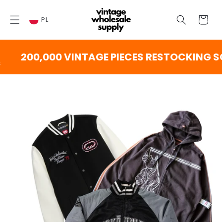
PRZEJDŹ
DO
Wózek
TREŚCI
PL
200,000 VINTAGE PIECES RESTOCKING SO
PRZEJDŹ DO
INFORMACJI
O
PRODUKCIE