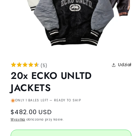
Udział
(
5
)
20x ECKO UNLTD
JACKETS
ONLY 1 BALES LEFT — READY TO SHIP
Regular
$482.00 USD
price
Wysyłka
obliczana przy kasie.