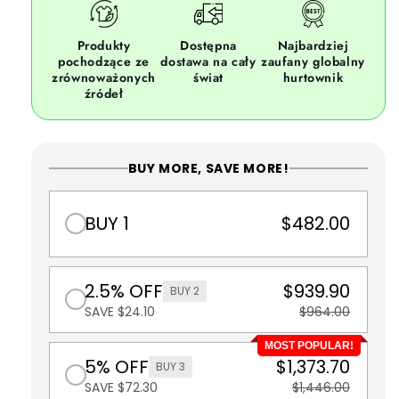
Produkty
Dostępna
Najbardziej
pochodzące ze
dostawa na cały
zaufany globalny
zrównoważonych
świat
hurtownik
źródeł
BUY MORE, SAVE MORE!
BUY 1
$482.00
2.5% OFF
$939.90
BUY 2
SAVE $24.10
$964.00
MOST POPULAR!
5% OFF
$1,373.70
BUY 3
SAVE $72.30
$1,446.00