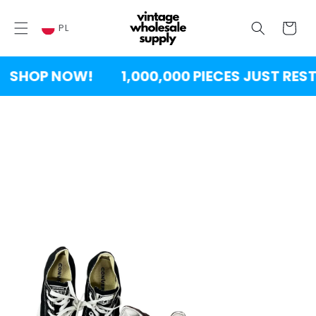
PRZEJDŹ
DO
Wózek
TREŚCI
PL
SHOP NOW!
1,000,000 PIECES JUST REST
PRZEJDŹ DO
INFORMACJI
O
PRODUKCIE