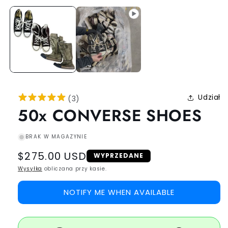
Udział
(
3
)
50x CONVERSE SHOES
BRAK W MAGAZYNIE
Regular
$275.00 USD
WYPRZEDANE
price
Wysyłka
obliczana przy kasie.
NOTIFY ME WHEN AVAILABLE