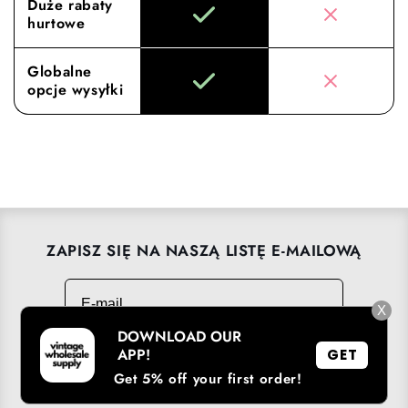
Duże rabaty
hurtowe
Globalne
opcje wysyłki
ZAPISZ SIĘ NA NASZĄ LISTĘ E-MAILOWĄ
E-mail
→
X
DOWNLOAD OUR
APP!
GET
Get 5% off your first order!
POBIERZ NASZĄ APLIKACJĘ