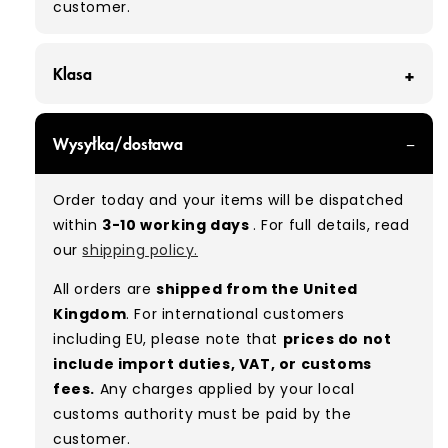
customer.
Klasa
GRADE A/B - With all of our Grade A/B products,
Wysyłka/dostawa
you can expect a mix of items in great and
good condition. Some will be defect-free, while
Order today and your items will be dispatched
others will show signs of wear. There is no set
within
3-10 working days
. For full details, read
ratio between Grade A and Grade B items
our
shipping policy.
included in our bales due to the nature of
used/vintage clothing.
All orders are
shipped from the United
Kingdom
. For international customers
Typical mix:
A 80% B 20%
(approx.)
including EU, please note that
prices do not
include import duties, VAT, or customs
fees.
Any charges applied by your local
customs authority must be paid by the
customer.