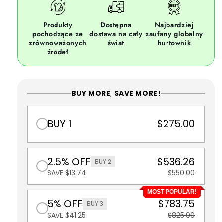
Produkty
Dostępna
Najbardziej
pochodzące ze
dostawa na cały
zaufany globalny
zrównoważonych
świat
hurtownik
źródeł
BUY MORE, SAVE MORE!
BUY 1
$275.00
2.5% OFF
$536.26
BUY 2
SAVE $13.74
$550.00
MOST POPULAR!
5% OFF
$783.75
BUY 3
SAVE $41.25
$825.00