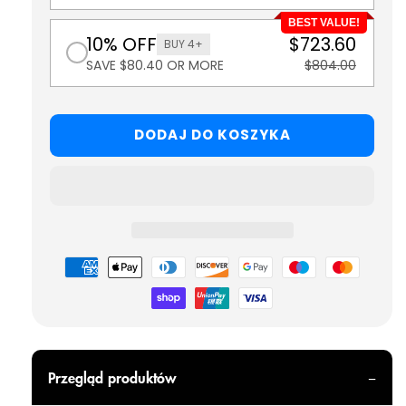
BEST VALUE!
10% OFF
$723.60
BUY 4+
SAVE $80.40 OR MORE
$804.00
DODAJ DO KOSZYKA
Metody
płatności
Przegląd produktów