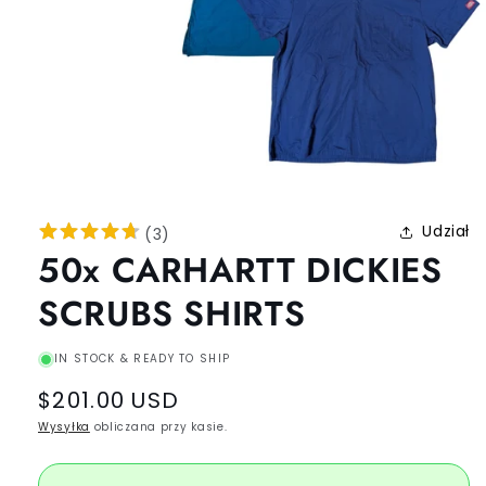
Udział
(
3
)
50x CARHARTT DICKIES
SCRUBS SHIRTS
IN STOCK & READY TO SHIP
Regular
$201.00 USD
price
Wysyłka
obliczana przy kasie.