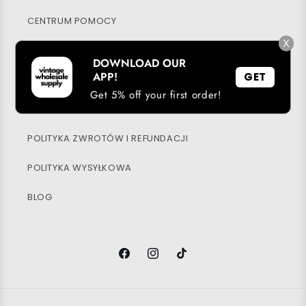
CENTRUM POMOCY
X
MOJE KONTO
DOWNLOAD OUR
APP!
GET
ZRÓWNOWAŻONY ROZWÓJ
Get 5% off your first order!
POLITYKA PRYWATNOŚCI
POLITYKA ZWROTÓW I REFUNDACJI
POLITYKA WYSYŁKOWA
BLOG
Facebook
Instagram
TikTok