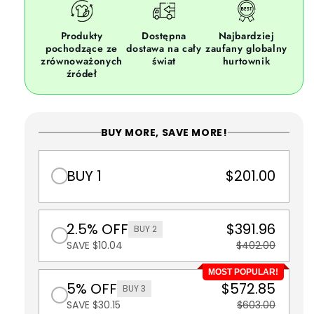
Produkty
Dostępna
Najbardziej
pochodzące ze
dostawa na cały
zaufany globalny
zrównoważonych
świat
hurtownik
źródeł
BUY MORE, SAVE MORE!
BUY 1
$201.00
2.5% OFF
$391.96
BUY 2
SAVE $10.04
$402.00
MOST POPULAR!
5% OFF
$572.85
BUY 3
SAVE $30.15
$603.00