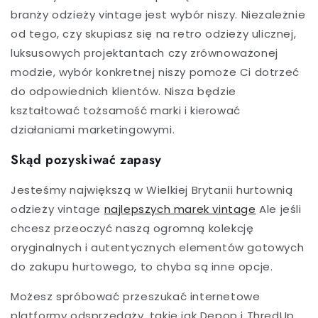
branży odzieży vintage jest wybór niszy. Niezależnie
od tego, czy skupiasz się na retro odzieży ulicznej,
luksusowych projektantach czy zrównoważonej
modzie, wybór konkretnej niszy pomoże Ci dotrzeć
do odpowiednich klientów. Nisza będzie
kształtować tożsamość marki i kierować
działaniami marketingowymi.
Skąd pozyskiwać zapasy
Jesteśmy największą w Wielkiej Brytanii hurtownią
odzieży vintage
najlepszych marek vintage
Ale jeśli
chcesz przeoczyć naszą ogromną kolekcję
oryginalnych i autentycznych elementów gotowych
do zakupu hurtowego, to chyba są inne opcje.
Możesz spróbować przeszukać internetowe
platformy odsprzedaży, takie jak Depop i ThredUp,