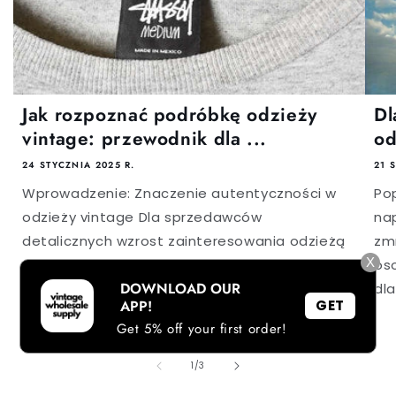
Jak rozpoznać podróbkę odzieży
Dl
vintage: przewodnik dla ...
od
24 STYCZNIA 2025 R.
21 
Wprowadzenie: Znaczenie autentyczności w
Pop
odzieży vintage Dla sprzedawców
na
detalicznych wzrost zainteresowania odzieżą
zmn
X
vintage sprawia, że wyzwanie pozyskiwania
os
DOWNLOAD OUR
autentycznych przedmiotów, przy
dla
APP!
GET
jednoczesnym unikaniu podróbek, stało się...
Get 5% off your first order!
z
1
/
3