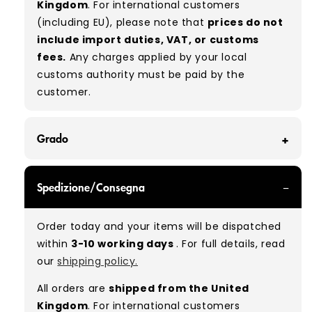
Kingdom
. For international customers
(including EU), please note that
prices do not
include import duties, VAT, or customs
fees.
Any charges applied by your local
customs authority must be paid by the
customer.
Grado
GRADE A - With all of our Grade A products, you
Spedizione/Consegna
can expect items that are in great condition
with minimal signs of wear. While they are
Order today and your items will be dispatched
used, they remain free of significant defects
within
3-10 working days
. For full details, read
and are in excellent shape overall.
our
shipping policy.
Typical mix:
A 100%
(approx.)
All orders are
shipped from the United
Please note:
As these are vintage/used
Kingdom
. For international customers