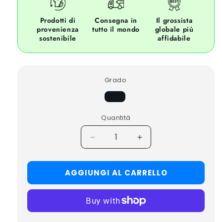
Prodotti di
Consegna in
Il grossista
provenienza
tutto il mondo
globale più
sostenibile
affidabile
Grado
Quantità
Decrease
Increase
quantity
quantity
for
for
AGGIUNGI AL CARRELLO
25x
25x
RALPH
RALPH
LAUREN
LAUREN
KNITWEAR
KNITWEAR