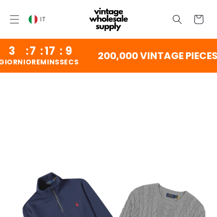
VAI AL
CONTENUTO
Carrello
IT
3
:
7
:
17
:
9
200,000 VINTAGE PIECES 
RNI
ORE
MINS
SECS
VAI ALLE
INFORMAZIONI
SUL
PRODOTTO