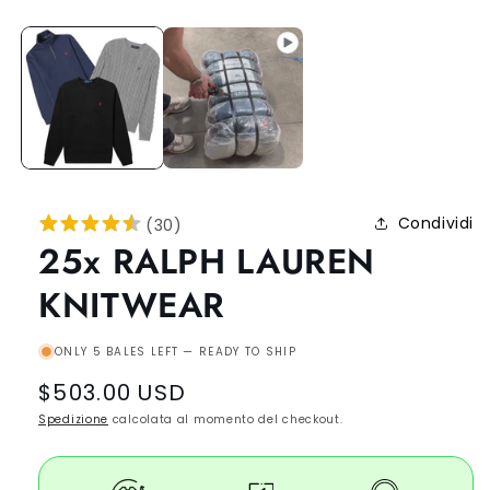
Condividi
(
30
)
25x RALPH LAUREN
KNITWEAR
ONLY 5 BALES LEFT — READY TO SHIP
Regular
$503.00 USD
price
Spedizione
calcolata al momento del checkout.