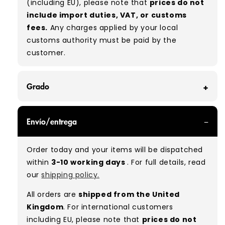
(including EU), please note that
prices do not
include import duties, VAT, or customs
fees.
Any charges applied by your local
customs authority must be paid by the
customer.
Grado
GRADE A - With all of our Grade A products, you
Envío/entrega
can expect items that are in great condition
with minimal signs of wear. While they are
Order today and your items will be dispatched
used, they remain free of significant defects
within
3-10 working days
. For full details, read
and are in excellent shape overall.
our
shipping policy.
Typical mix:
A 100%
(approx.)
All orders are
shipped from the United
Please note:
As these are vintage/used
Kingdom
. For international customers
garments, a small percentage (5–10%) may
including EU, please note that
prices do not