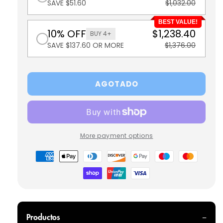
SAVE $51.60
$1,032.00
BEST VALUE!
10% OFF
$1,238.40
BUY 4+
SAVE $137.60 OR MORE
$1,376.00
AGOTADO
More payment options
Formas
de
pago
Productos