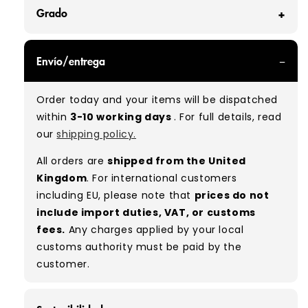
Grado
GRADE A - With all of our Grade A products, you
Envío/entrega
can expect items that are in great condition
with minimal signs of wear. While they are
Order today and your items will be dispatched
used, they remain free of significant defects
within
3-10 working days
. For full details, read
and are in excellent shape overall.
our
shipping policy.
Typical mix:
A 100%
(approx.)
All orders are
shipped from the United
Please note:
As these are vintage/used
Kingdom
. For international customers
garments, a small percentage (5–10%) may
including EU, please note that
prices do not
have minor flaws such as small tears, holes, or
include import duties, VAT, or customs
stains. While we carefully inspect all items, a
fees.
Any charges applied by your local
degree of human error is possible. Condition
customs authority must be paid by the
can vary slightly between pieces, and some
customer.
items may need laundering before resale to
maximise presentation and value.