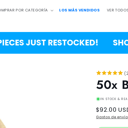
MPRAR POR CATEGORÍA
LOS MÁS VENDIDOS
VER TODO
CES JUST RESTOCKED!
SHOP 
(
50x 
IN STOCK & REA
Regular
$92.00 US
price
Gastos de envío