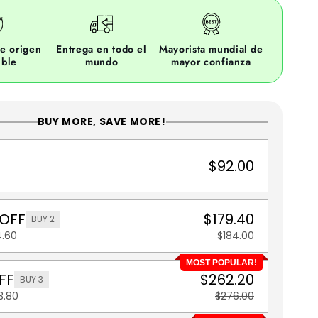
e origen
Entrega en todo el
Mayorista mundial de
ible
mundo
mayor confianza
BUY MORE, SAVE MORE!
$92.00
 OFF
$179.40
BUY 2
4.60
$184.00
MOST POPULAR!
FF
$262.20
BUY 3
3.80
$276.00