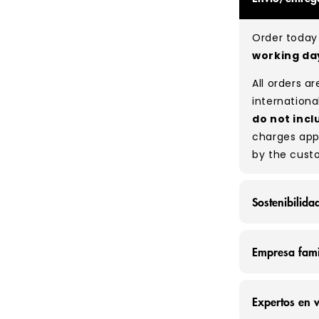
expect a mix
be defect-fr
Order today 
no set rati
working d
our bales du
All orders a
Typical mix
internationa
do not incl
charges app
by the cust
Sostenibilida
En Vintage 
Empresa fami
toneladas d
equivale a 
En Vintage 
Expertos en 
Creemos que
somos una f