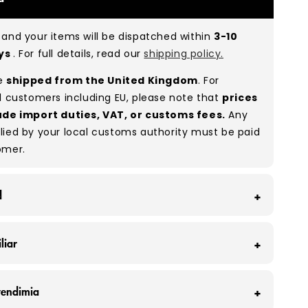
 of items in great and good condition. Some will
ee, while others will show signs of wear. There is
and your items will be dispatched within
3-10
o between Grade A and Grade B items included in
ays
. For full details, read our
shipping policy.
e to the nature of used/vintage clothing.
re
shipped from the United Kingdom
. For
:
A 80% B 20%
(approx.)
l customers including EU, please note that
prices
ude import duties, VAT, or customs fees.
Any
lied by your local customs authority must be paid
omer.
d
Wholesale Supply evitamos que unas 160
liar
e ropa acaben en el vertedero cada mes, lo que
unas 320.000 prendas.
Wholesale Supply, somos más que un negocio:
vendimia
 nuestra industria tiene una oportunidad única
amilia dedicada a ofrecerle los mejores