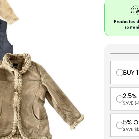
Productos d
sosten
BUY 1
2.5%
SAVE $
5% O
SAVE $1