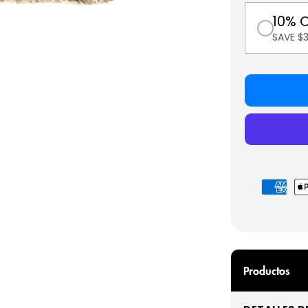
10% 
SAVE $
Formas
de
pago
Productos