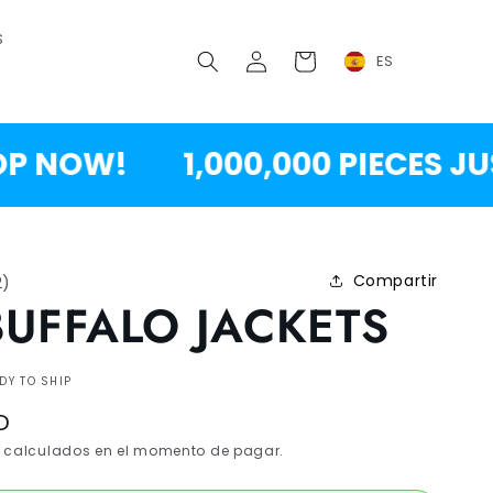
S
Conectarse
Carrito
ES
NOW!
1,000,000 PIECES JUST
Compartir
2
)
BUFFALO JACKETS
DY TO SHIP
D
calculados en el momento de pagar.