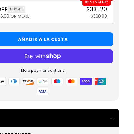
BEST VALUE!
OFF
$331.20
BUY 4+
36.80 OR MORE
$368.00
AÑADIR A LA CESTA
More payment options