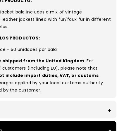
EL PRODUCTO:
Jacket bale includes a mix of vintage
 leather jackets lined with fur/faux fur in different
yles.
 LOS PRODUCTOS:
ece - 50 unidades por bala
re
shipped from the United Kingdom
. For
l customers (including EU), please note that
ot include import duties, VAT, or customs
arges applied by your local customs authority
d by the customer.
With all of our Grade A/B products, you can
a