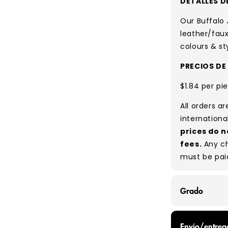
DETALLES D
Our Buffalo 
leather/faux
colours & st
PRECIOS DE
$1.84 per pi
All orders a
internationa
prices do n
fees.
Any ch
must be pai
Grado
GRADE A/B - 
Envío/entreg