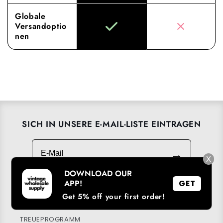
Globale
Versandoptio
nen
SICH IN UNSERE E-MAIL-LISTE EINTRAGEN
E-Mail
→
X
DOWNLOAD OUR
APP!
GET
Get 5% off your first order!
UNSERE APP HERUNTERLADEN
TREUEPROGRAMM