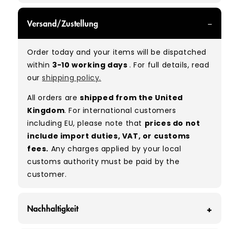
GRADE A - With all of our Grade A products, you
Versand/Zustellung
can expect items that are in great condition
with minimal signs of wear. While they are
Order today and your items will be dispatched
used, they remain free of significant defects
within
3-10 working days
. For full details, read
and are in excellent shape overall.
our
shipping policy.
Typical mix:
A 100%
(approx.)
All orders are
shipped from the United
Please note:
As these are vintage/used
Kingdom
. For international customers
garments, a small percentage (5–10%) may
including EU, please note that
prices do not
have minor flaws such as small tears, holes, or
include import duties, VAT, or customs
stains. While we carefully inspect all items, a
fees.
Any charges applied by your local
degree of human error is possible. Condition
customs authority must be paid by the
can vary slightly between pieces, and some
customer.
items may need laundering before resale to
maximise presentation and value.
Nachhaltigkeit