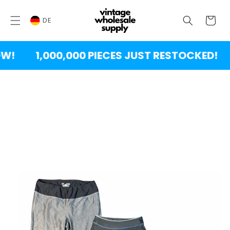
ZUM
INHALT
Wagen
SPRINGEN
DE
!
1,000,000 PIECES JUST RESTOCKED!
DUKTINFORMATION
INGEN