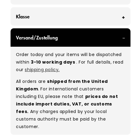
Klasse
GRADE A - With all of our Grade A products, you
Versand/Zustellung
can expect items that are in great condition
with minimal signs of wear. While they are
Order today and your items will be dispatched
used, they remain free of significant defects
within
3-10 working days
. For full details, read
and are in excellent shape overall.
our
shipping policy.
Typical mix:
A 100%
(approx.)
All orders are
shipped from the United
Please note:
As these are vintage/used
Kingdom
. For international customers
garments, a small percentage (5–10%) may
including EU, please note that
prices do not
have minor flaws such as small tears, holes, or
include import duties, VAT, or customs
stains. While we carefully inspect all items, a
fees.
Any charges applied by your local
degree of human error is possible. Condition
customs authority must be paid by the
can vary slightly between pieces, and some
customer.
items may need laundering before resale to