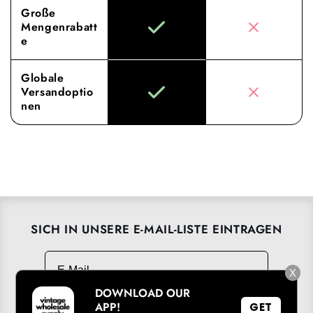
Große
Mengenrabatt
e
Globale
Versandoptio
nen
SICH IN UNSERE E-MAIL-LISTE EINTRAGEN
E-Mail
→
X
DOWNLOAD OUR
APP!
GET