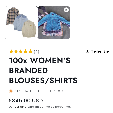
Teilen Sie
(
3
)
100x WOMEN'S
BRANDED
BLOUSES/SHIRTS
ONLY 5 BALES LEFT — READY TO SHIP
Regular
$345.00 USD
price
Der
Versand
wird an der Kasse berechnet.