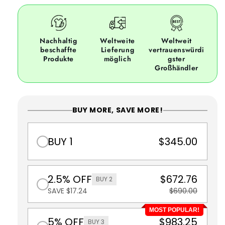
Nachhaltig
Weltweite
Weltweit
beschaffte
Lieferung
vertrauenswürdi
Produkte
möglich
gster
Großhändler
BUY MORE, SAVE MORE!
BUY 1
$345.00
2.5% OFF
$672.76
BUY 2
SAVE $17.24
$690.00
MOST POPULAR!
5% OFF
$983.25
BUY 3