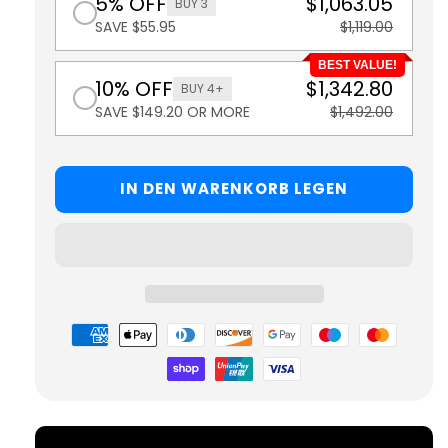
5% OFF
$1,063.05
BUY 3
SAVE $55.95
$1,119.00
BEST VALUE!
10% OFF
$1,342.80
BUY 4+
SAVE $149.20 OR MORE
$1,492.00
IN DEN WARENKORB LEGEN
Zahlungsmöglichkeiten