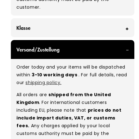
customer.
Klasse
BROKEN GRADE - With all of our Broken Grade
Versand/Zustellung
products, you can expect items with various
marks, holes, tears, and stains requiring repair,
Order today and your items will be dispatched
ideal for customers interested in upcycling or
within
3-10 working days
. For full details, read
reworking projects.
our
shipping policy.
Grade mix:
Broken
All orders are
shipped from the United
Kingdom
. For international customers
including EU, please note that
prices do not
include import duties, VAT, or customs
fees.
Any charges applied by your local
customs authority must be paid by the