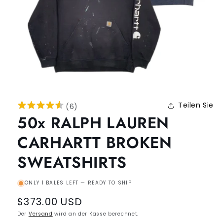
Teilen Sie
(
6
)
50x RALPH LAUREN
CARHARTT BROKEN
SWEATSHIRTS
ONLY 1 BALES LEFT — READY TO SHIP
Regular
$373.00 USD
price
Der
Versand
wird an der Kasse berechnet.