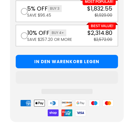
MOST POPULAR!
5% OFF
$1,832.55
BUY 3
SAVE $96.45
$1,929.00
BEST VALUE!
10% OFF
$2,314.80
BUY 4+
SAVE $257.20 OR MORE
$2,572.00
IN DEN WARENKORB LEGEN
Zahlungsmöglichkeiten