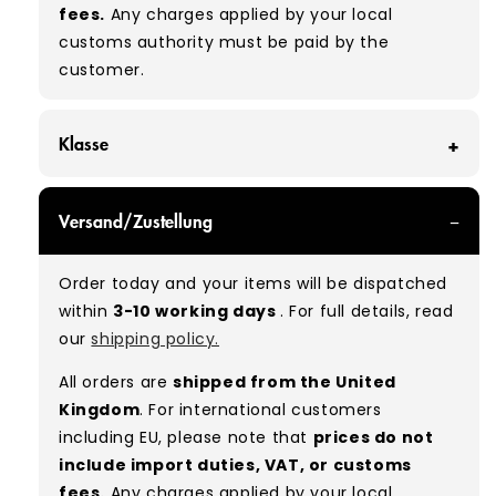
fees.
Any charges applied by your local
customs authority must be paid by the
customer.
Klasse
GRADE A - With all of our Grade A products, you
Versand/Zustellung
can expect items that are in great condition
with minimal signs of wear. While they are
Order today and your items will be dispatched
used, they remain free of significant defects
within
3-10 working days
. For full details, read
and are in excellent shape overall.
our
shipping policy.
Typical mix:
A 100%
(approx.)
All orders are
shipped from the United
Please note:
As these are vintage/used
Kingdom
. For international customers
garments, a small percentage (5–10%) may
including EU, please note that
prices do not
have minor flaws such as small tears, holes, or
include import duties, VAT, or customs
stains. While we carefully inspect all items, a
fees.
Any charges applied by your local