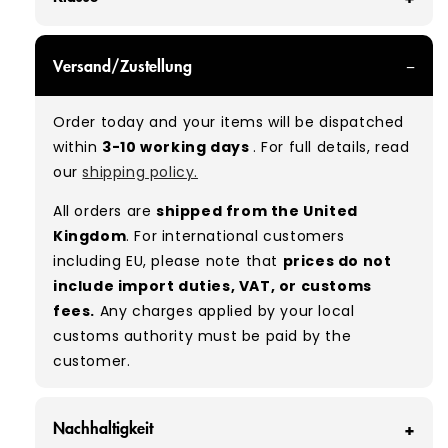
GRADE A - With all of our Grade A products, you
Versand/Zustellung
can expect items that are in great condition
with minimal signs of wear. While they are
Order today and your items will be dispatched
used, they remain free of significant defects
within
3-10 working days
. For full details, read
and are in excellent shape overall.
our
shipping policy.
Typical mix:
A 100%
(approx.)
All orders are
shipped from the United
Please note:
As these are vintage/used
Kingdom
. For international customers
garments, a small percentage (5–10%) may
including EU, please note that
prices do not
have minor flaws such as small tears, holes, or
include import duties, VAT, or customs
stains. While we carefully inspect all items, a
fees.
Any charges applied by your local
degree of human error is possible. Condition
customs authority must be paid by the
can vary slightly between pieces, and some
customer.
items may need laundering before resale to
maximise presentation and value.
Nachhaltigkeit