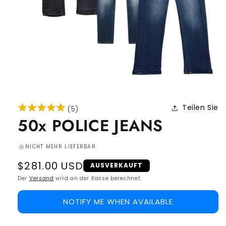
Teilen Sie
(
5
)
50x POLICE JEANS
NICHT MEHR LIEFERBAR
Regular
$281.00 USD
AUSVERKAUFT
price
Der
Versand
wird an der Kasse berechnet.
NOTIFY ME WHEN AVAILABLE