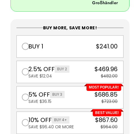
Großhändler
BUY MORE, SAVE MORE!
BUY 1
$241.00
2.5% OFF
$469.96
BUY 2
SAVE $12.04
$482.00
MOST POPULAR!
5% OFF
$686.85
BUY 3
SAVE $36.15
$723.00
BEST VALUE!
10% OFF
$867.60
BUY 4+
SAVE $96.40 OR MORE
$964.00