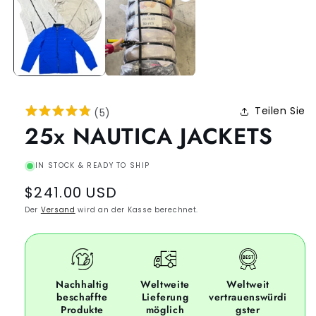
Teilen Sie
(
5
)
25x NAUTICA JACKETS
IN STOCK & READY TO SHIP
Regular
$241.00 USD
price
Der
Versand
wird an der Kasse berechnet.
Nachhaltig
Weltweite
Weltweit
beschaffte
Lieferung
vertrauenswürdi
Produkte
möglich
gster