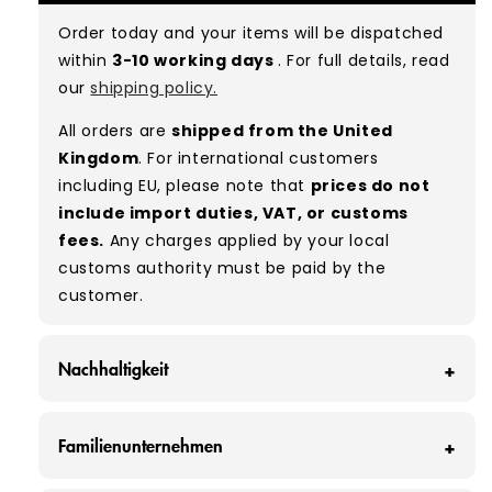
with minimal signs of wear. While they are
Order today and your items will be dispatched
used, they remain free of significant defects
within
3-10 working days
. For full details, read
and are in excellent shape overall.
our
shipping policy.
Typical mix:
A 100%
(approx.)
All orders are
shipped from the United
Please note:
As these are vintage/used
Kingdom
. For international customers
garments, a small percentage (5–10%) may
including EU, please note that
prices do not
have minor flaws such as small tears, holes, or
include import duties, VAT, or customs
stains. While we carefully inspect all items, a
fees.
Any charges applied by your local
degree of human error is possible. Condition
customs authority must be paid by the
can vary slightly between pieces, and some
customer.
items may need laundering before resale to
maximise presentation and value.
Nachhaltigkeit
Bei Vintage Wholesale Supply verhindern wir
Familienunternehmen
jeden Monat, dass rund 160 Tonnen Kleidung
auf der Mülldeponie landen - das sind etwa