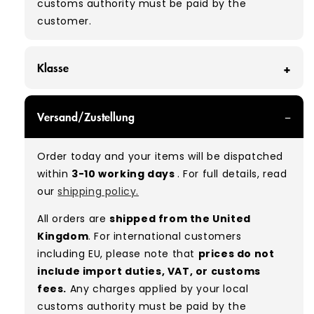
customs authority must be paid by the
customer.
Klasse
GRADE A - With all of our Grade A products, you
Versand/Zustellung
can expect items that are in great condition
with minimal signs of wear. While they are
Order today and your items will be dispatched
used, they remain free of significant defects
within
3-10 working days
. For full details, read
and are in excellent shape overall.
our
shipping policy.
Typical mix:
A 100%
(approx.)
All orders are
shipped from the United
Please note:
As these are vintage/used
Kingdom
. For international customers
garments, a small percentage (5–10%) may
including EU, please note that
prices do not
have minor flaws such as small tears, holes, or
include import duties, VAT, or customs
stains. While we carefully inspect all items, a
fees.
Any charges applied by your local
degree of human error is possible. Condition
customs authority must be paid by the