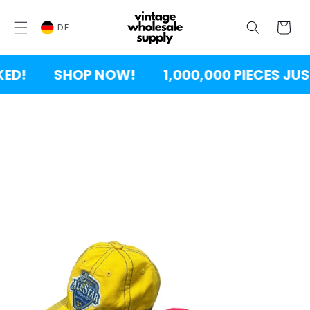
ZUM
INHALT
Wagen
SPRINGEN
DE
D!
SHOP NOW!
1,000,000 PIECES JUS
DUKTINFORMATION
INGEN