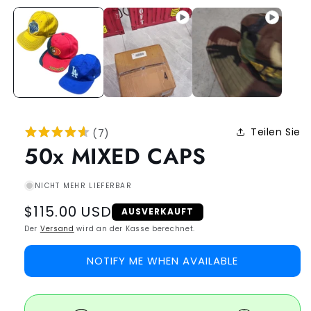
Teilen Sie
(
7
)
50x MIXED CAPS
NICHT MEHR LIEFERBAR
Regular
$115.00 USD
AUSVERKAUFT
price
Der
Versand
wird an der Kasse berechnet.
NOTIFY ME WHEN AVAILABLE