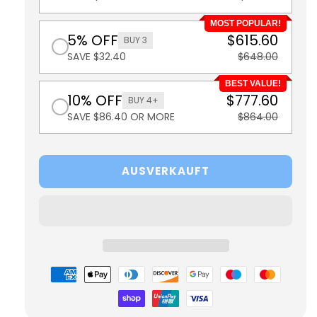
MOST POPULAR!
5% OFF
$615.60
BUY 3
SAVE $32.40
$648.00
BEST VALUE!
10% OFF
$777.60
BUY 4+
SAVE $86.40 OR MORE
$864.00
AUSVERKAUFT
Zahlungsmöglichkeiten