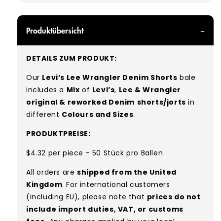
Produktübersicht
DETAILS ZUM PRODUKT:
Our
Levi’s Lee Wrangler Denim Shorts
bale
includes a
Mix
of
Levi’s
,
Lee & Wrangler
original & reworked Denim
shorts/jorts
in
different
Colours and Sizes
.
PRODUKTPREISE:
$4.32 per piece - 50 Stück pro Ballen
All orders are
shipped from the United
Kingdom
. For international customers
(including EU), please note that
prices do not
include import duties, VAT, or customs