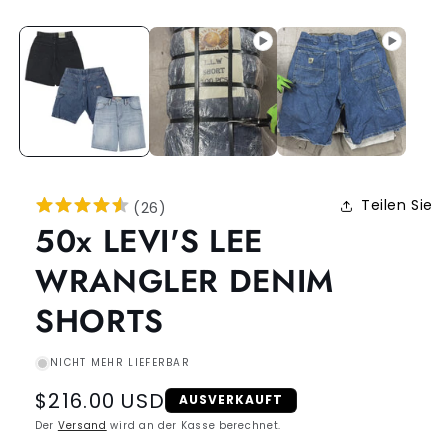
Teilen Sie
(
26
)
50x LEVI'S LEE
WRANGLER DENIM
SHORTS
NICHT MEHR LIEFERBAR
Regular
$216.00 USD
AUSVERKAUFT
price
Der
Versand
wird an der Kasse berechnet.