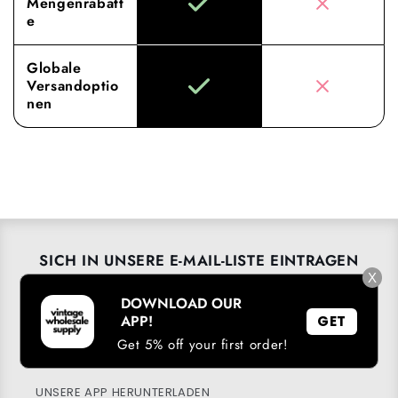
Mengenrabatt
e
Globale
Versandoptio
nen
SICH IN UNSERE E-MAIL-LISTE EINTRAGEN
X
E-Mail
DOWNLOAD OUR
→
APP!
GET
Get 5% off your first order!
UNSERE APP HERUNTERLADEN