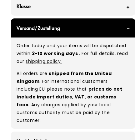
Klasse
GRADE A/B - With all of our Grade A/B products,
Versand/Zustellung
you can expect a mix of items in great and
good condition. Some will be defect-free, while
Order today and your items will be dispatched
others will show signs of wear. There is no set
within
3-10 working days
. For full details, read
ratio between Grade A and Grade B items
our
shipping policy.
included in our bales due to the nature of
used/vintage clothing.
All orders are
shipped from the United
Kingdom
. For international customers
Typical mix:
A 80% B 20%
(approx.)
including EU, please note that
prices do not
include import duties, VAT, or customs
fees.
Any charges applied by your local
customs authority must be paid by the
customer.