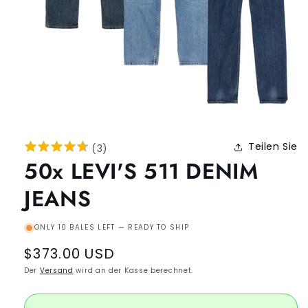
Teilen Sie
(
3
)
50x LEVI'S 511 DENIM
JEANS
ONLY 10 BALES LEFT — READY TO SHIP
Regular
$373.00 USD
price
Der
Versand
wird an der Kasse berechnet.