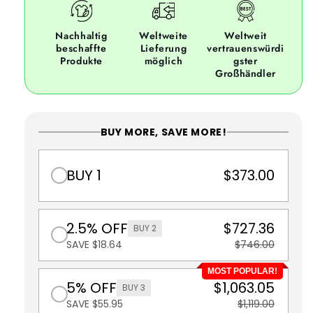
Nachhaltig
Weltweite
Weltweit
beschaffte
Lieferung
vertrauenswürdi
Produkte
möglich
gster
Großhändler
BUY MORE, SAVE MORE!
BUY 1
$373.00
2.5% OFF
$727.36
BUY 2
SAVE $18.64
$746.00
MOST POPULAR!
5% OFF
$1,063.05
BUY 3
SAVE $55.95
$1,119.00