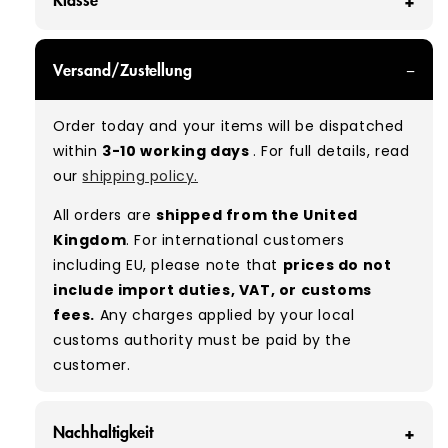
GRADE A/B - With all of our Grade A/B products,
Versand/Zustellung
you can expect a mix of items in great and
good condition. Some will be defect-free, while
Order today and your items will be dispatched
others will show signs of wear. There is no set
within
3-10 working days
. For full details, read
ratio between Grade A and Grade B items
our
shipping policy.
included in our bales due to the nature of
used/vintage clothing.
All orders are
shipped from the United
Kingdom
. For international customers
including EU, please note that
prices do not
include import duties, VAT, or customs
fees.
Any charges applied by your local
customs authority must be paid by the
customer.
Nachhaltigkeit