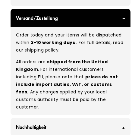
GRADE A/B - With all of our Grade A/B products,
Versand/Zustellung
you can expect a mix of items in great and
good condition. Some will be defect-free, while
Order today and your items will be dispatched
others will show signs of wear. There is no set
within
3-10 working days
. For full details, read
ratio between Grade A and Grade B items
our
shipping policy.
included in our bales due to the nature of
used/vintage clothing.
All orders are
shipped from the United
Kingdom
. For international customers
Typical mix:
A 80% B 20%
(approx.)
including EU, please note that
prices do not
include import duties, VAT, or customs
fees.
Any charges applied by your local
customs authority must be paid by the
customer.
Nachhaltigkeit