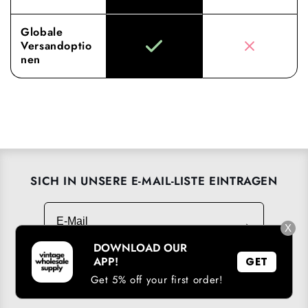
Globale
Versandoptio
nen
SICH IN UNSERE E-MAIL-LISTE EINTRAGEN
E-Mail
→
X
DOWNLOAD OUR
APP!
GET
Get 5% off your first order!
UNSERE APP HERUNTERLADEN