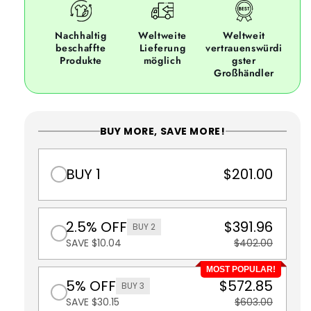
Nachhaltig
Weltweite
Weltweit
beschaffte
Lieferung
vertrauenswürdi
Produkte
möglich
gster
Großhändler
BUY MORE, SAVE MORE!
BUY 1
$201.00
2.5% OFF
$391.96
BUY 2
SAVE $10.04
$402.00
MOST POPULAR!
5% OFF
$572.85
BUY 3
SAVE $30.15
$603.00