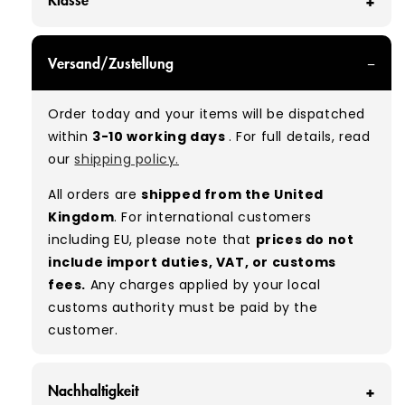
GRADE A - With all of our Grade A products, you
Versand/Zustellung
can expect items that are in great condition
with minimal signs of wear. While they are
Order today and your items will be dispatched
used, they remain free of significant defects
within
3-10 working days
. For full details, read
and are in excellent shape overall.
our
shipping policy.
Typical mix:
A 100%
(approx.)
All orders are
shipped from the United
Please note:
As these are vintage/used
Kingdom
. For international customers
garments, a small percentage (5–10%) may
including EU, please note that
prices do not
have minor flaws such as small tears, holes, or
include import duties, VAT, or customs
stains. While we carefully inspect all items, a
fees.
Any charges applied by your local
degree of human error is possible. Condition
customs authority must be paid by the
can vary slightly between pieces, and some
customer.
items may need laundering before resale to
maximise presentation and value.
Nachhaltigkeit