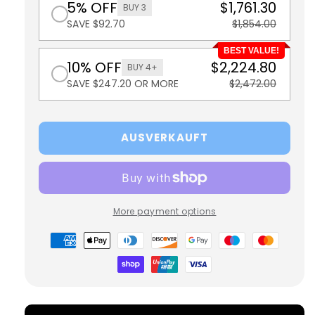
5% OFF
$1,761.30
BUY 3
SAVE $92.70
$1,854.00
BEST VALUE!
10% OFF
$2,224.80
BUY 4+
SAVE $247.20 OR MORE
$2,472.00
AUSVERKAUFT
More payment options
Zahlungsmöglichkeiten