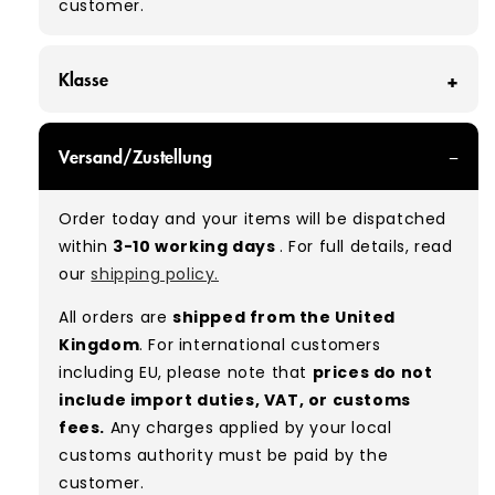
customer.
Klasse
GRADE A/B - With all of our Grade A/B products,
Versand/Zustellung
you can expect a mix of items in great and
good condition. Some will be defect-free, while
Order today and your items will be dispatched
others will show signs of wear. There is no set
within
3-10 working days
. For full details, read
ratio between Grade A and Grade B items
our
shipping policy.
included in our bales due to the nature of
used/vintage clothing.
All orders are
shipped from the United
Kingdom
. For international customers
Typical mix:
A 80% B 20%
(approx.)
including EU, please note that
prices do not
include import duties, VAT, or customs
fees.
Any charges applied by your local
customs authority must be paid by the
customer.