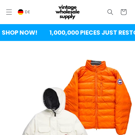
ZUM
INHALT
Wagen
SPRINGEN
DE
HOP NOW!
1,000,000 PIECES JUST RESTO
DUKTINFORMATION
INGEN