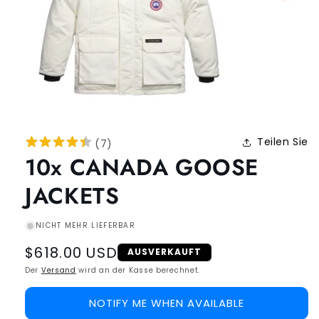
Teilen Sie
(
7
)
10x CANADA GOOSE
JACKETS
NICHT MEHR LIEFERBAR
Regular
$618.00 USD
AUSVERKAUFT
price
Der
Versand
wird an der Kasse berechnet.
NOTIFY ME WHEN AVAILABLE