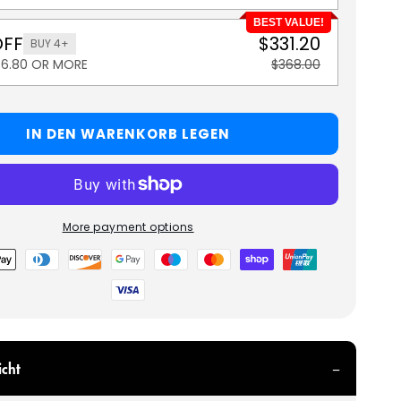
BEST VALUE!
OFF
$331.20
BUY 4+
36.80 OR MORE
$368.00
IN DEN WARENKORB LEGEN
More payment options
glichkeiten
icht