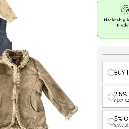
Nachhaltig b
Produ
BUY 1
2.5%
SAVE $
5% O
SAVE $1