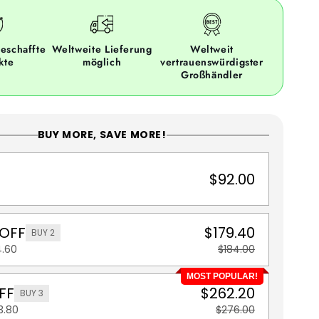
eschaffte
Weltweite Lieferung
Weltweit
kte
möglich
vertrauenswürdigster
Großhändler
BUY MORE, SAVE MORE!
$92.00
 OFF
$179.40
BUY 2
4.60
$184.00
MOST POPULAR!
FF
$262.20
BUY 3
3.80
$276.00