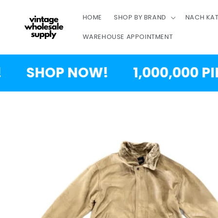
ZUM
INHALT
HOME
SHOP BY BRAND
NACH KAT
SPRINGEN
WAREHOUSE APPOINTMENT
SHOP NOW!
1,000,000 PIECE
ZUR
PRODUKTINFORMATION
SPRINGEN