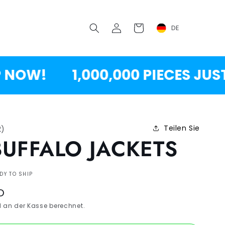
Einloggen
Wagen
DE
W!
1,000,000 PIECES JUST R
Teilen Sie
2
)
BUFFALO JACKETS
DY TO SHIP
D
 an der Kasse berechnet.