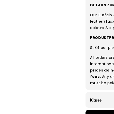
DETAILS ZU
Our Buffalo 
leather/faux
colours & st
PRODUKTPRE
$1.84 per pi
All orders a
internationa
prices do n
fees.
Any ch
must be pai
Klasse