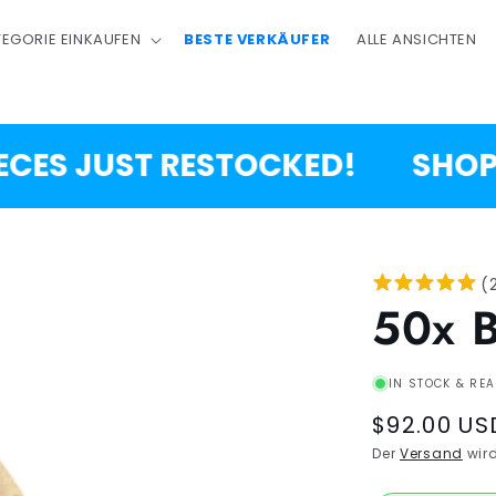
EGORIE EINKAUFEN
BESTE VERKÄUFER
ALLE ANSICHTEN
S JUST RESTOCKED!
SHOP NO
(
50x 
IN STOCK & REA
Regular
$92.00 US
price
Der
Versand
wird