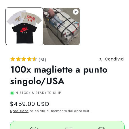
Condividi
(
51
)
100x magliette a punto
singolo/USA
IN STOCK & READY TO SHIP
Regular
$459.00 USD
price
Spedizione
calcolata al momento del checkout.