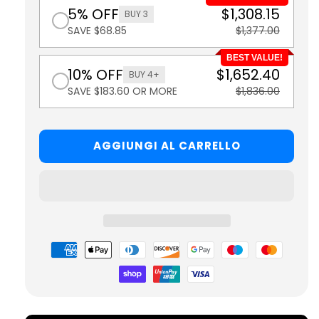
5% OFF
$1,308.15
BUY 3
SAVE $68.85
$1,377.00
BEST VALUE!
10% OFF
$1,652.40
BUY 4+
SAVE $183.60 OR MORE
$1,836.00
AGGIUNGI AL CARRELLO
Metodi
di
pagamento