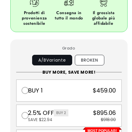
Prodotti di
Consegna in
Il grossista
provenienza
tutto il mondo
globale più
sostenibile
affidabile
Grado
A/BVariante
BROKEN
BUY MORE, SAVE MORE!
BUY 1
$459.00
2.5% OFF
$895.06
BUY 2
SAVE $22.94
$918.00
MOST POPULAR!