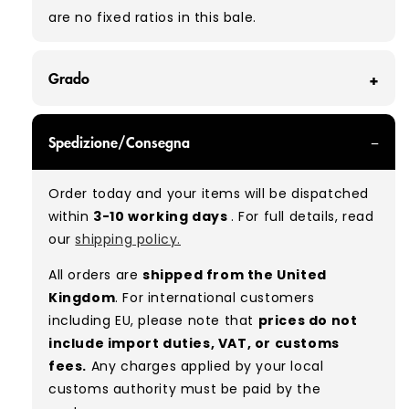
are no fixed ratios in this bale.
Grado
GRADE A/B - With all of our Grade A/B products,
Spedizione/Consegna
you can expect a mix of items in great and
good condition. Some will be defect-free, while
Order today and your items will be dispatched
others will show signs of wear. There is no set
within
3-10 working days
. For full details, read
ratio between Grade A and Grade B items
our
shipping policy.
included in our bales due to the nature of
used/vintage clothing.
All orders are
shipped from the United
Kingdom
. For international customers
Typical mix:
A 70% B 30%
(approx.)
including EU, please note that
prices do not
include import duties, VAT, or customs
fees.
Any charges applied by your local
customs authority must be paid by the