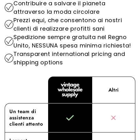
Contribuire a salvare il pianeta
elevati, distinguendoci come la destinazione
Dando priorità alla sostenibilità, svolgiamo un
attraverso la moda circolare
ideale per l'abbigliamento vintage all'ingrosso.
ruolo importante nella riduzione dell'impatto
Prezzi equi, che consentono ai nostri
ambientale dell'industria della moda.
Provate la differenza con Vintage Wholesale
clienti di realizzare profitti sani
Supply, dove la nostra dedizione
Spedizione sempre gratuita nel Regno
all'approvvigionamento e al servizio di qualità
Unito, NESSUNA spesa minima richiesta!
superiore eleva la vostra esperienza di vendita
Transparent international pricing and
all'ingrosso a nuovi livelli.
shipping options
Altri
Un team di
assistenza
clienti attento