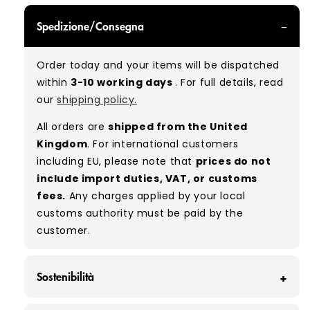
GRADE A/B - With all of our Grade A/B products,
Spedizione/Consegna
you can expect a mix of items in great and
good condition. Some will be defect-free, while
Order today and your items will be dispatched
others will show signs of wear. There is no set
within
3-10 working days
. For full details, read
ratio between Grade A and Grade B items
our
shipping policy.
included in our bales due to the nature of
used/vintage clothing.
All orders are
shipped from the United
Kingdom
. For international customers
including EU, please note that
prices do not
include import duties, VAT, or customs
fees.
Any charges applied by your local
customs authority must be paid by the
customer.
Sostenibilità