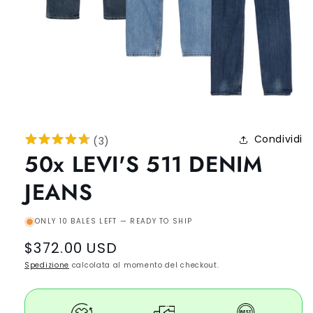
Condividi
(
3
)
50x LEVI'S 511 DENIM
JEANS
ONLY 10 BALES LEFT — READY TO SHIP
Regular
$372.00 USD
price
Spedizione
calcolata al momento del checkout.