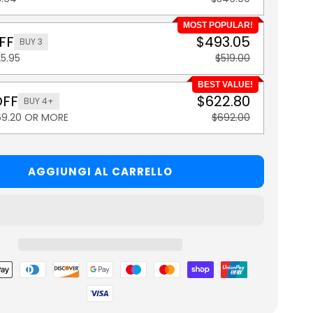
MOST POPULAR!
FF
$493.05
BUY 3
5.95
$519.00
BEST VALUE!
OFF
$622.80
BUY 4+
69.20 OR MORE
$692.00
AGGIUNGI AL CARRELLO
o