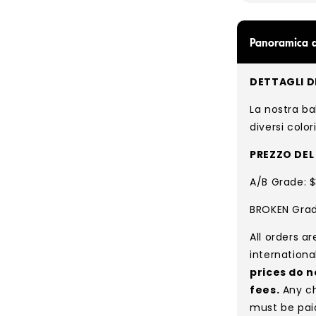
Panoramica d
DETTAGLI D
La nostra ba
diversi colori
PREZZO DE
A/B Grade: $
BROKEN Grade
All orders a
internationa
prices do n
fees.
Any ch
must be pai