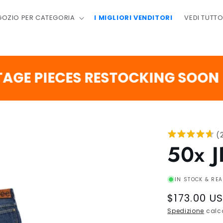
GOZIO PER CATEGORIA
I MIGLIORI VENDITORI
VEDI TUTT
2
PIECES RESTOCKING SOON
GIO
(
50x 
IN STOCK & REA
Regular
$173.00 U
price
Spedizione
calco