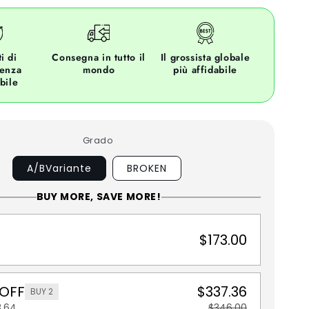
i di
Consegna in tutto il
Il grossista globale
ienza
mondo
più affidabile
bile
Grado
A/BVariante
BROKEN
BUY MORE, SAVE MORE!
$173.00
 OFF
$337.36
BUY 2
8.64
$346.00