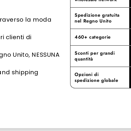
l'abbigliame
Provate la d
Spedizione gratuita
ttraverso la moda
nostra dediz
nel Regno Unito
qualità supe
all'ingrosso a
 clienti di
460+ categorie
Sconti per grandi
egno Unito, NESSUNA
quantità
 and shipping
Opzioni di
spedizione globale