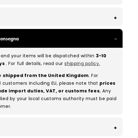
With all of our Grade A/B products, you can
Consegna
 of items in great and good condition. Some will
ee, while others will show signs of wear. There is
and your items will be dispatched within
3-10
o between Grade A and Grade B items included in
ays
. For full details, read our
shipping policy.
e to the nature of used/vintage clothing.
re
shipped from the United Kingdom
. For
:
A 80% B 20%
(approx.)
l customers including EU, please note that
prices
ude import duties, VAT, or customs fees.
Any
lied by your local customs authority must be paid
omer.