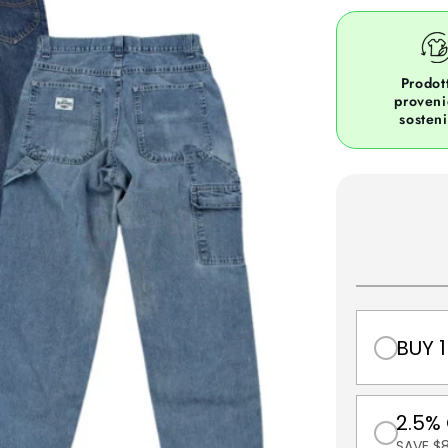
Prodott
proven
sosteni
BUY 1
2.5%
SAVE $