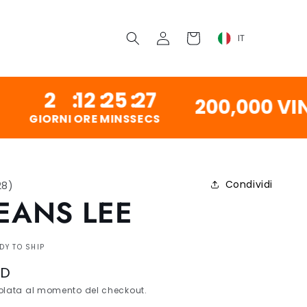
O
Accedi
Carrello
IT
:
12
:
25
:
26
200,000 VINTAGE
RNI
ORE
MINS
SECS
Condividi
28
)
JEANS LEE
DY TO SHIP
SD
lata al momento del checkout.