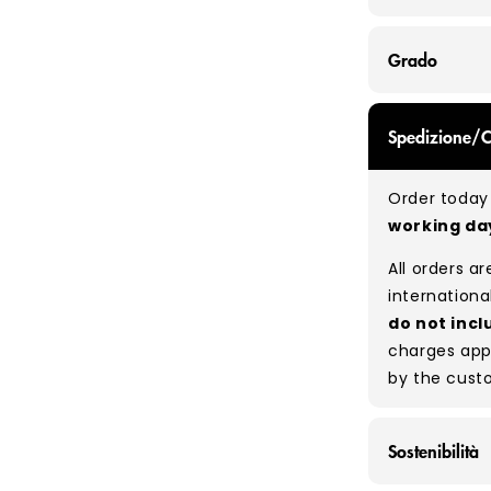
Grado
GRADE A/B - 
Spedizione/
expect a mix
be defect-fr
Order today 
no set rati
working d
our bales du
All orders a
Typical mix
internationa
do not incl
charges app
by the cust
Sostenibilità