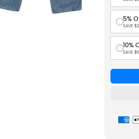
5% O
SAVE $2
10% 
SAVE $
Metodi
di
pagament