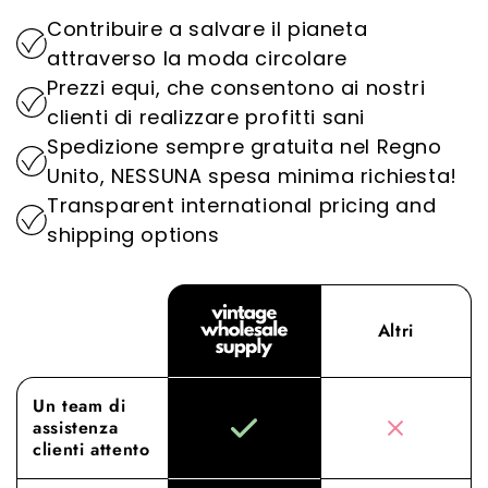
rivendendoli, riciclandoli e riutilizzandoli.
articolo che offriamo soddisfi gli standard più
costruire rapporti duraturi con i nostri clienti.
Contribuire a salvare il pianeta
elevati, distinguendoci come la destinazione
Dando priorità alla sostenibilità, svolgiamo un
attraverso la moda circolare
ideale per l'abbigliamento vintage all'ingrosso.
ruolo importante nella riduzione dell'impatto
Prezzi equi, che consentono ai nostri
ambientale dell'industria della moda.
Provate la differenza con Vintage Wholesale
clienti di realizzare profitti sani
Supply, dove la nostra dedizione
Spedizione sempre gratuita nel Regno
all'approvvigionamento e al servizio di qualità
Unito, NESSUNA spesa minima richiesta!
superiore eleva la vostra esperienza di vendita
Transparent international pricing and
all'ingrosso a nuovi livelli.
shipping options
Altri
Un team di
assistenza
clienti attento