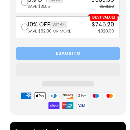
SAVE $31.05
$621.00
BEST VALUE!
10% OFF
$745.20
BUY 4+
SAVE $82.80 OR MORE
$828.00
ESAURITO
Metodi
di
pagamento