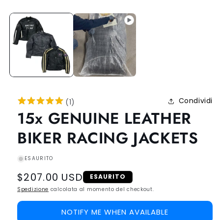
Condividi
(
1
)
15x GENUINE LEATHER
BIKER RACING JACKETS
ESAURITO
Regular
$207.00 USD
ESAURITO
price
Spedizione
calcolata al momento del checkout.
NOTIFY ME WHEN AVAILABLE