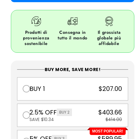
Prodotti di
Consegna in
Il grossista
provenienza
tutto il mondo
globale più
sostenibile
affidabile
BUY MORE, SAVE MORE!
BUY 1
$207.00
2.5% OFF
$403.66
BUY 2
SAVE $10.34
$414.00
MOST POPULAR!
5% OFF
$589.95
BUY 3