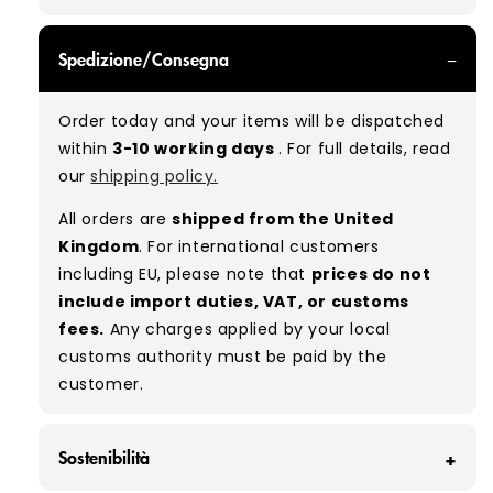
GRADE A - With all of our Grade A products, you
Spedizione/Consegna
can expect items that are in great condition
with minimal signs of wear. While they are
Order today and your items will be dispatched
used, they remain free of significant defects
within
3-10 working days
. For full details, read
and are in excellent shape overall.
our
shipping policy.
Typical mix:
A 100%
(approx.)
All orders are
shipped from the United
Please note:
As these are vintage/used
Kingdom
. For international customers
garments, a small percentage (5–10%) may
including EU, please note that
prices do not
have minor flaws such as small tears, holes, or
include import duties, VAT, or customs
stains. While we carefully inspect all items, a
fees.
Any charges applied by your local
degree of human error is possible. Condition
customs authority must be paid by the
can vary slightly between pieces, and some
customer.
items may need laundering before resale to
maximise presentation and value.
Sostenibilità