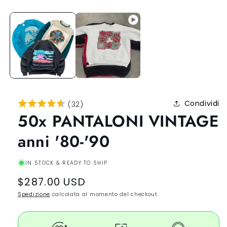
Condividi
(
32
)
50x PANTALONI VINTAGE
anni '80-'90
IN STOCK & READY TO SHIP
Regular
$287.00 USD
price
Spedizione
calcolata al momento del checkout.