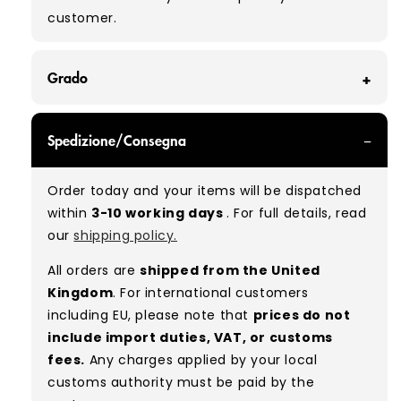
customer.
Grado
GRADE A - With all of our Grade A products, you
Spedizione/Consegna
can expect items that are in great condition
with minimal signs of wear. While they are
Order today and your items will be dispatched
used, they remain free of significant defects
within
3-10 working days
. For full details, read
and are in excellent shape overall.
our
shipping policy.
Typical mix:
A 100%
(approx.)
All orders are
shipped from the United
Please note:
As these are vintage/used
Kingdom
. For international customers
garments, a small percentage (5–10%) may
including EU, please note that
prices do not
have minor flaws such as small tears, holes, or
include import duties, VAT, or customs
stains. While we carefully inspect all items, a
fees.
Any charges applied by your local
degree of human error is possible. Condition
customs authority must be paid by the
can vary slightly between pieces, and some