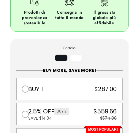
Prodotti di
Consegna in
Il grossista
provenienza
tutto il mondo
globale più
sostenibile
affidabile
Grado
BVariant
esaurito
o
BUY MORE, SAVE MORE!
non
disponibile
BUY 1
$287.00
2.5% OFF
$559.66
BUY 2
SAVE $14.34
$574.00
MOST POPULAR!