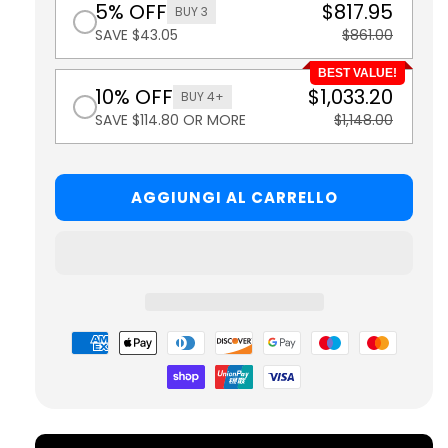
5% OFF
$817.95
BUY 3
SAVE $43.05
$861.00
BEST VALUE!
10% OFF
$1,033.20
BUY 4+
SAVE $114.80 OR MORE
$1,148.00
AGGIUNGI AL CARRELLO
Metodi
di
pagamento