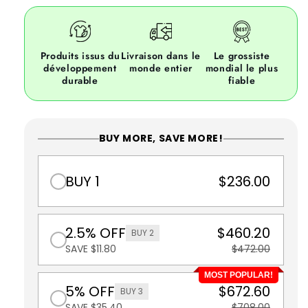
Produits issus du
Livraison dans le
Le grossiste
développement
monde entier
mondial le plus
durable
fiable
BUY MORE, SAVE MORE!
BUY 1
$236.00
2.5% OFF
$460.20
BUY 2
SAVE $11.80
$472.00
MOST POPULAR!
5% OFF
$672.60
BUY 3
SAVE $35.40
$708.00