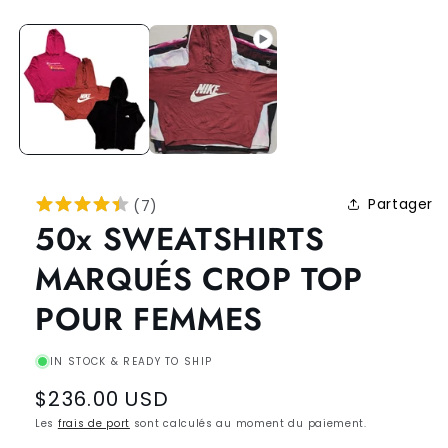
Partager
(
7
)
50x SWEATSHIRTS
MARQUÉS CROP TOP
POUR FEMMES
IN STOCK & READY TO SHIP
Regular
$236.00 USD
price
Les
frais de port
sont calculés au moment du paiement.