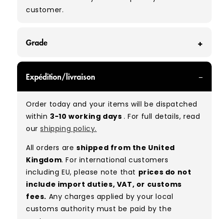
customer.
Grade
GRADE A - With all of our Grade A products, you
Expédition/livraison
can expect items that are in great condition
with minimal signs of wear. While they are
Order today and your items will be dispatched
used, they remain free of significant defects
within
3-10 working days
. For full details, read
and are in excellent shape overall.
our
shipping policy.
Typical mix:
A 100%
(approx.)
All orders are
shipped from the United
Please note:
As these are vintage/used
Kingdom
. For international customers
garments, a small percentage (5–10%) may
including EU, please note that
prices do not
have minor flaws such as small tears, holes, or
include import duties, VAT, or customs
stains. While we carefully inspect all items, a
fees.
Any charges applied by your local
degree of human error is possible. Condition
customs authority must be paid by the
can vary slightly between pieces, and some