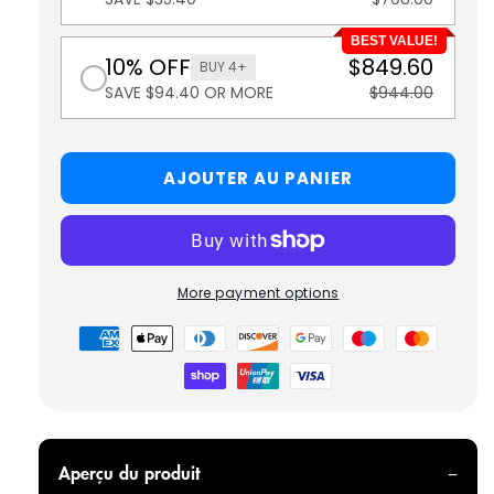
BEST VALUE!
10% OFF
$849.60
BUY 4+
SAVE $94.40 OR MORE
$944.00
AJOUTER AU PANIER
More payment options
Modes
de
paiement
Aperçu du produit