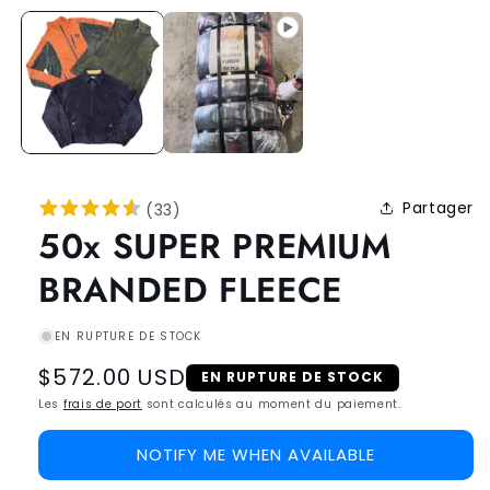
Partager
(
33
)
50x SUPER PREMIUM
BRANDED FLEECE
EN RUPTURE DE STOCK
Regular
$572.00 USD
EN RUPTURE DE STOCK
price
Les
frais de port
sont calculés au moment du paiement.
NOTIFY ME WHEN AVAILABLE