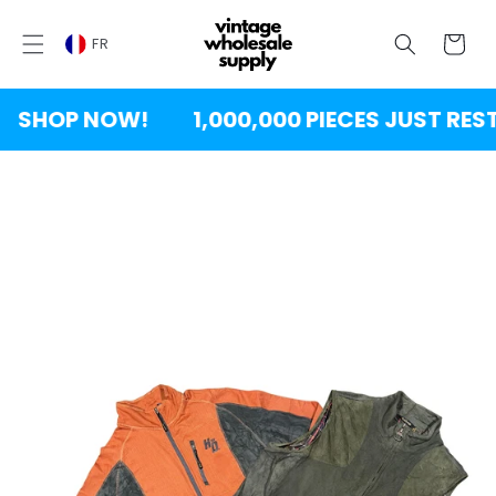
SKIP TO
CONTENT
Chariot
FR
SHOP NOW!
1,000,000 PIECES JUST REST
PASSER À
L'INFORMATION
SUR LES
PRODUITS