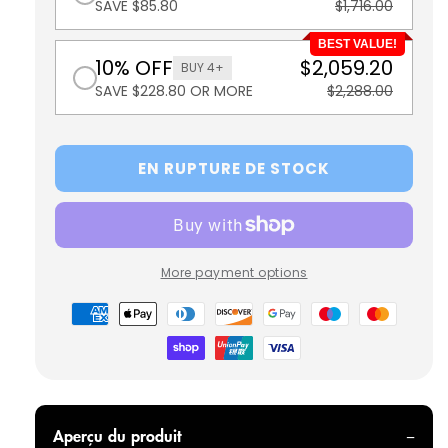
SAVE $85.80
$1,716.00
BEST VALUE!
10% OFF
$2,059.20
BUY 4+
SAVE $228.80 OR MORE
$2,288.00
EN RUPTURE DE STOCK
More payment options
Modes
de
paiement
Aperçu du produit