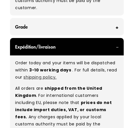
customs authority must be paid by the
customer.
Grade
GRADE A - With all of our Grade A products, you
Expédition/livraison
can expect items that are in great condition
with minimal signs of wear. While they are
Order today and your items will be dispatched
used, they remain free of significant defects
within
3-10 working days
. For full details, read
and are in excellent shape overall.
our
shipping policy.
Typical mix:
A 100%
(approx.)
All orders are
shipped from the United
Please note:
As these are vintage/used
Kingdom
. For international customers
garments, a small percentage (5–10%) may
including EU, please note that
prices do not
have minor flaws such as small tears, holes, or
include import duties, VAT, or customs
stains. While we carefully inspect all items, a
fees.
Any charges applied by your local
degree of human error is possible. Condition
customs authority must be paid by the