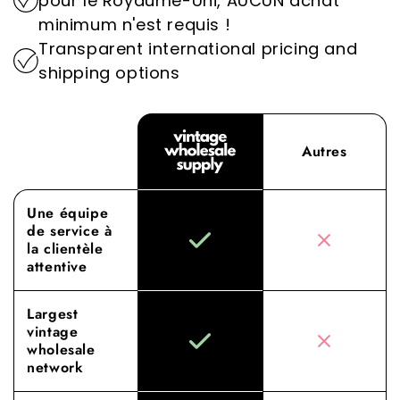
pour le Royaume-Uni, AUCUN achat
l'industrie de la mode.
Expérimentez la différence avec Vintage
minimum n'est requis !
Wholesale Supply, où notre dévouement à
Transparent international pricing and
l'approvisionnement et au service de qualité
shipping options
supérieure élève votre expérience de vente en
gros à de nouveaux sommets.
Autres
Une équipe
de service à
la clientèle
attentive
Largest
vintage
wholesale
network