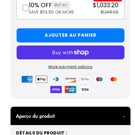
10% OFF
$1,033.20
BUY 4+
SAVE $114.80 OR MORE
$1,148.00
AJOUTER AU PANIER
More payment options
Modes
de
paiement
Aperçu du produit
DÉTAILS DU PRODUIT :