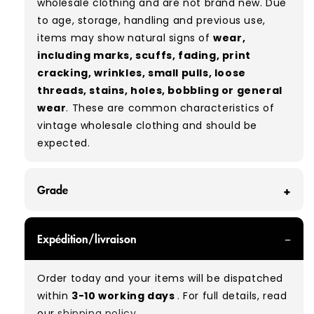
wholesale clothing and are not brand new. Due
to age, storage, handling and previous use,
items may show natural signs of
wear,
including marks, scuffs, fading, print
cracking, wrinkles, small pulls, loose
threads, stains, holes, bobbling or general
wear
. These are common characteristics of
vintage wholesale clothing and should be
expected.
Grade
GRADE A - With all of our Grade A products, you
Expédition/livraison
can expect items that are in great condition
with minimal signs of wear. While they are
Order today and your items will be dispatched
used, they remain free of significant defects
within
3-10 working days
. For full details, read
and are in excellent shape overall.
our
shipping policy.