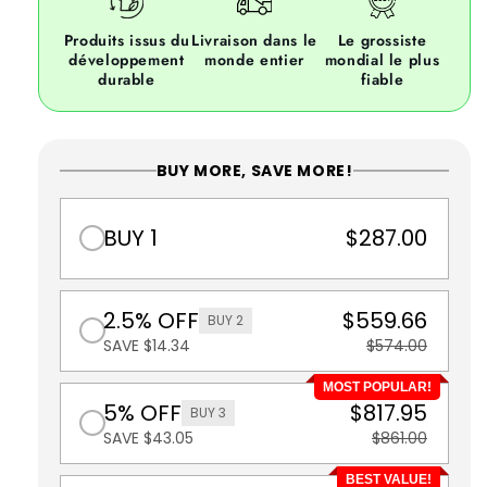
Produits issus du
Livraison dans le
Le grossiste
développement
monde entier
mondial le plus
durable
fiable
BUY MORE, SAVE MORE!
BUY 1
$287.00
2.5% OFF
$559.66
BUY 2
SAVE $14.34
$574.00
MOST POPULAR!
5% OFF
$817.95
BUY 3
SAVE $43.05
$861.00
BEST VALUE!