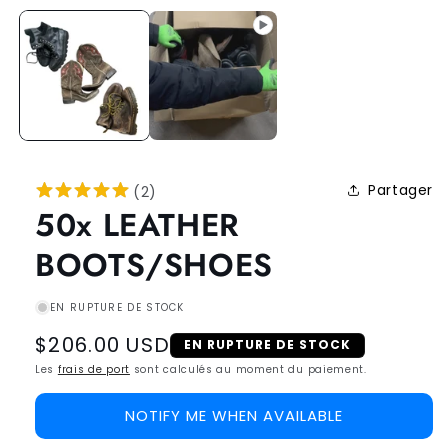
Partager
(
2
)
50x LEATHER
BOOTS/SHOES
EN RUPTURE DE STOCK
Regular
$206.00 USD
EN RUPTURE DE STOCK
price
Les
frais de port
sont calculés au moment du paiement.
NOTIFY ME WHEN AVAILABLE