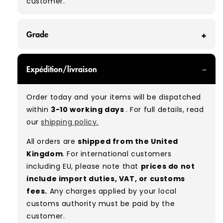
customer.
Grade
GRADE A/B - With all of our Grade A/B products,
Expédition/livraison
you can expect a mix of items in great and
good condition. Some will be defect-free, while
Order today and your items will be dispatched
others will show signs of wear. There is no set
within
3-10 working days
. For full details, read
ratio between Grade A and Grade B items
our
shipping policy.
included in our bales due to the nature of
used/vintage clothing.
All orders are
shipped from the United
Kingdom
. For international customers
Typical mix:
A 80% B 20%
(approx.)
including EU, please note that
prices do not
include import duties, VAT, or customs
fees.
Any charges applied by your local
customs authority must be paid by the
customer.