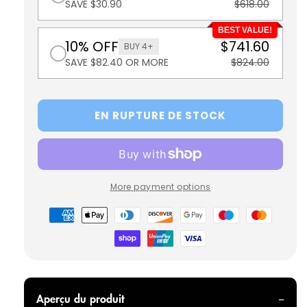
SAVE $30.90
$618.00
BEST VALUE!
10% OFF
$741.60
BUY 4+
SAVE $82.40 OR MORE
$824.00
EN RUPTURE DE STOCK
More payment options
Modes
de
paiement
Aperçu du produit