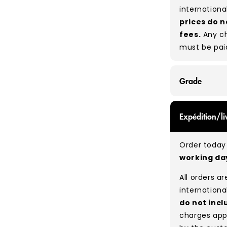
internationa
prices do n
fees.
Any ch
must be pai
Grade
GRADE A - Wi
Expédition/li
items that a
While they a
Order today 
and are in e
working d
Typical mix
All orders a
Please note
internationa
percentage 
do not incl
tears, holes,
charges app
degree of hu