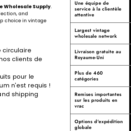
s'agit de pr
enracinées, 
Une équipe de
vintage ou d
e Wholesale Supply
.
service à la clientèle
réparant, en
d'authentici
transparent
lection, and
attentive
réutilisant.
engagement 
établir des 
p choice in vintage
article que
En donnant 
Largest vintage
strictes, ce 
un rôle impo
wholesale network
vente en gr
environnemen
circulaire
Expérimente
Livraison gratuite au
Royaume-Uni
notre dévou
nos clients de
qualité supé
de nouveau
Plus de 460
uits pour le
catégories
 n'est requis !
 and shipping
Remises importantes
sur les produits en
vrac
Options d'expédition
globale