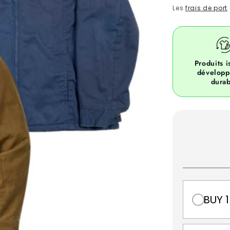
price
Les
frais de port
Produits i
dévelop
durab
BUY 1