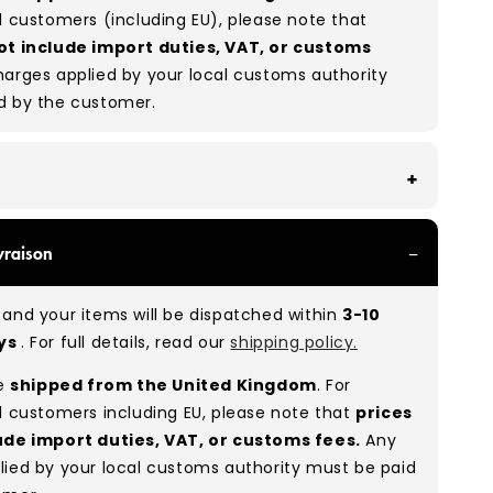
l customers (including EU), please note that
ot include import duties, VAT, or customs
arges applied by your local customs authority
d by the customer.
th all of our Grade A products, you can expect
vraison
re in great condition with minimal signs of wear.
re used, they remain free of significant defects
and your items will be dispatched within
3-10
xcellent shape overall.
ays
. For full details, read our
shipping policy.
:
A 100%
(approx.)
re
shipped from the United Kingdom
. For
:
As these are vintage/used garments, a small
l customers including EU, please note that
prices
(5–10%) may have minor flaws such as small
ude import duties, VAT, or customs fees.
Any
 or stains. While we carefully inspect all items, a
lied by your local customs authority must be paid
man error is possible. Condition can vary slightly