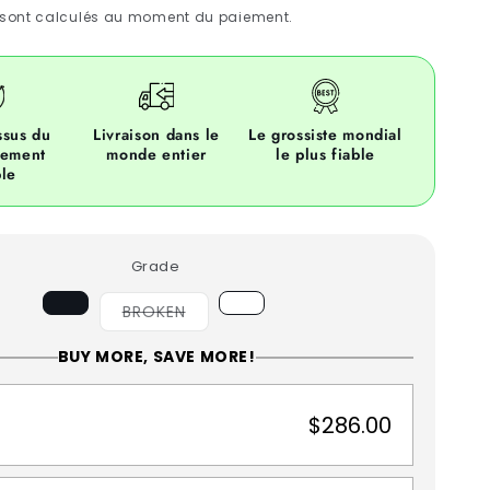
sont calculés au moment du paiement.
ssus du
Livraison dans le
Le grossiste mondial
pement
monde entier
le plus fiable
le
Grade
Variant
BROKEN
sold
out
BUY MORE, SAVE MORE!
or
unavailable
$286.00