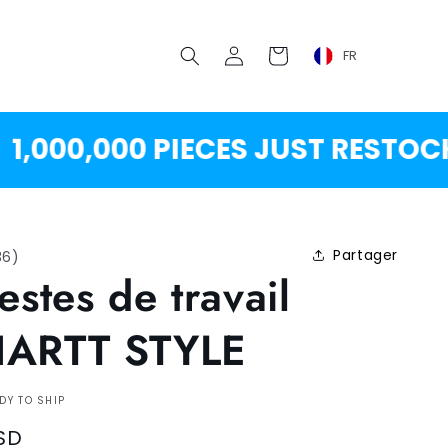
Se
Chariot
FR
connecter
00,000 PIECES JUST RESTOCKED!
Partager
36
)
estes de travail
ARTT STYLE
DY TO SHIP
SD