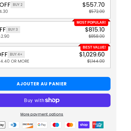
 OFF
$557.70
BUY 2
4.30
$572.00
MOST POPULAR!
FF
$815.10
BUY 3
42.90
$858.00
BEST VALUE!
OFF
$1,029.60
BUY 4+
114.40 OR MORE
$1,144.00
AJOUTER AU PANIER
More payment options