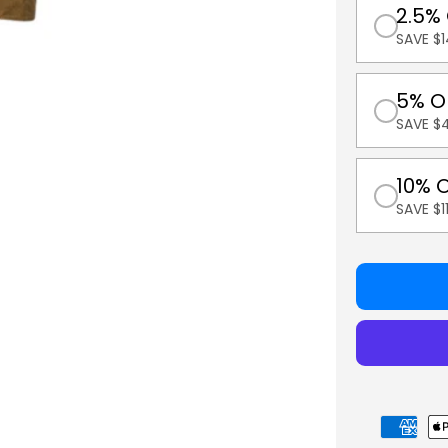
2.5%
SAVE $1
5% O
SAVE $
10% 
SAVE $
Modes