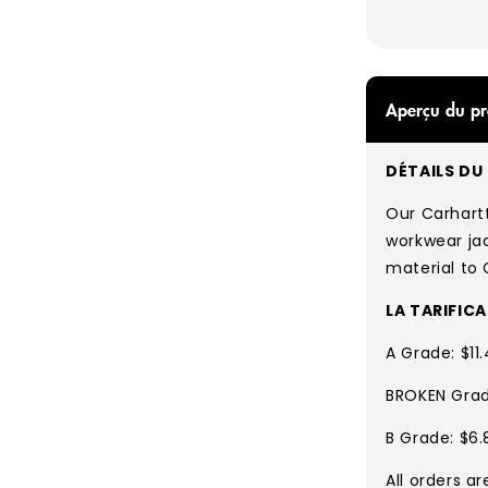
de
paiement
Aperçu du pr
DÉTAILS DU 
Our Carhartt
workwear jac
material to 
LA TARIFIC
A Grade: $11
BROKEN Grade
B Grade: $6.
All orders a