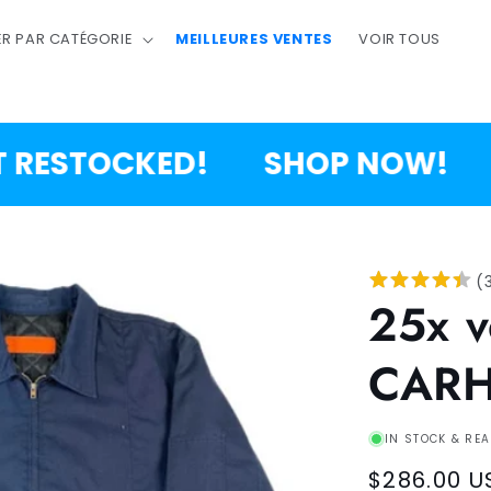
R PAR CATÉGORIE
MEILLEURES VENTES
VOIR TOUS
STOCKED!
SHOP NOW!
1,0
(
25x v
CARH
IN STOCK & REA
Regular
$286.00 U