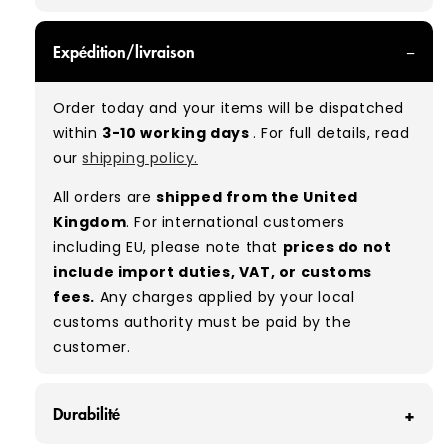
GRADE A - With all of our Grade A products, you
Expédition/livraison
can expect items that are in great condition
with minimal signs of wear. While they are
Order today and your items will be dispatched
used, they remain free of significant defects
within
3-10 working days
. For full details, read
and are in excellent shape overall.
our
shipping policy.
Typical mix:
A 100%
(approx.)
All orders are
shipped from the United
Please note:
As these are vintage/used
Kingdom
. For international customers
garments, a small percentage (5–10%) may
including EU, please note that
prices do not
have minor flaws such as small tears, holes, or
include import duties, VAT, or customs
stains. While we carefully inspect all items, a
fees.
Any charges applied by your local
degree of human error is possible. Condition
customs authority must be paid by the
can vary slightly between pieces, and some
customer.
items may need laundering before resale to
maximise presentation and value.
Durabilité