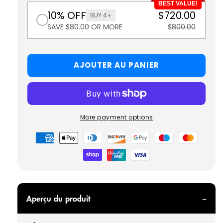
BEST VALUE!
10% OFF
$720.00
BUY 4+
SAVE $80.00 OR MORE
$800.00
AJOUTER AU PANIER
More payment options
Modes
de
paiement
Aperçu du produit