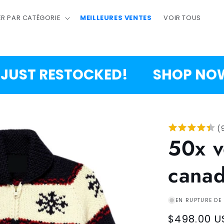
R PAR CATÉGORIE
MEILLEURES VENTES
VOIR TOUS
T RESTOCKED!
SHOP NOW!
(
50x v
canad
EN RUPTURE DE
Regular
$498.00 U