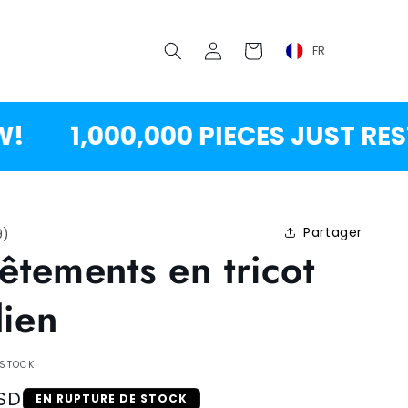
Se
Chariot
FR
connecter
1,000,000 PIECES JUST RESTOC
Partager
9
)
êtements en tricot
ien
 STOCK
SD
EN RUPTURE DE STOCK