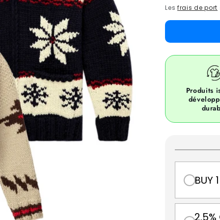
price
Les
frais de port
Produits i
dévelop
durab
BUY 1
2.5%