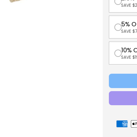
SAVE $
5% O
SAVE $
10% 
SAVE $
Modes
de