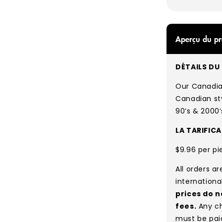
paiement
Aperçu du pr
DÉTAILS DU 
Our Canadia
Canadian sty
90’s & 2000’
LA TARIFIC
$9.96 per pi
All orders a
internationa
prices do n
fees.
Any ch
must be pai