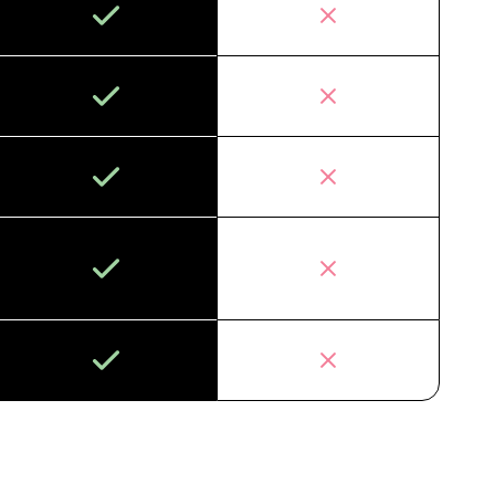
qui fait de nous la destination privilégiée pour la
rtant dans la réduction de l'impact
os de vêtements vintage.
tal de l'industrie de la mode.
z la différence avec Vintage Wholesale Supply, où
ement à l'approvisionnement et au service de
rieure élève votre expérience de vente en gros à
x sommets.