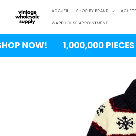
SKIP TO
CONTENT
ACCUEIL
SHOP BY BRAND
ACHETE
WAREHOUSE APPOINTMENT
 NOW!
1,000,000 PIECES JUS
PASSER À
L'INFORMATION
SUR LES
PRODUITS