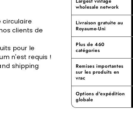
Largest vintage
strictes, ce 
un rôle impo
wholesale network
vente en gr
environnemen
circulaire
Expérimente
Livraison gratuite au
Royaume-Uni
notre dévou
nos clients de
qualité supé
de nouveau
Plus de 460
uits pour le
catégories
 n'est requis !
 and shipping
Remises importantes
sur les produits en
vrac
Options d'expédition
globale