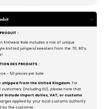
oduit
PRODUIT :
n Knitwear Bale includes a mix of unique
le knitted jumpers/sweaters from the 70, 80’s,
s
!
ATION DES PRODUITS :
ece - 50 pieces per bale
re
shipped from the United Kingdom
. For
l customers (including EU), please note that
ot include import duties, VAT, or customs
arges applied by your local customs authority
d by the customer.