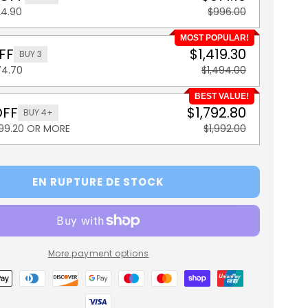
24.90
$996.00
MOST POPULAR!
FF
$1,419.30
BUY 3
74.70
$1,494.00
BEST VALUE!
OFF
$1,792.80
BUY 4+
199.20 OR MORE
$1,992.00
EN RUPTURE DE STOCK
More payment options