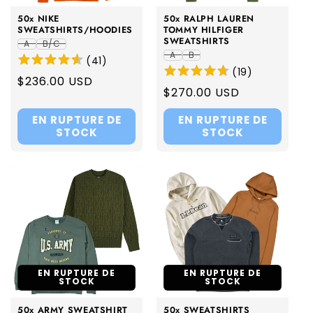
50x NIKE
50x RALPH LAUREN
SWEATSHIRTS/HOODIES
TOMMY HILFIGER
SWEATSHIRTS
A
B/C
A
B
(
41
)
(
19
)
Regular
$236.00 USD
Regular
$270.00 USD
price
price
EN RUPTURE DE
EN RUPTURE DE
STOCK
STOCK
EN RUPTURE DE
EN RUPTURE DE
STOCK
STOCK
50x ARMY SWEATSHIRT
50x SWEATSHIRTS