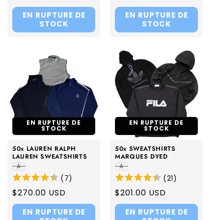
price
price
EN RUPTURE DE
EN RUPTURE DE
STOCK
STOCK
EN RUPTURE DE
EN RUPTURE DE
STOCK
STOCK
50x LAUREN RALPH
50x SWEATSHIRTS
LAUREN SWEATSHIRTS
MARQUES DYED
A
A
(
7
)
(
21
)
Regular
$270.00 USD
Regular
$201.00 USD
price
price
EN RUPTURE DE
EN RUPTURE DE