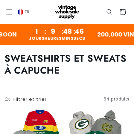
SKIP TO
CONTENT
Chariot
FR
1
:
9
:
48
:
46
OON
200,000 VINTA
JOURS
HEURES
MINS
SECS
C
SWEATSHIRTS ET SWEATS
o
À CAPUCHE
l
l
Filtrer et trier
54 produits
e
c
t