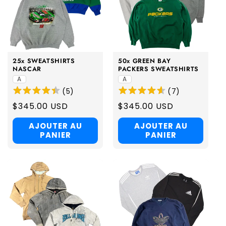
i
o
n
25x SWEATSHIRTS
50x GREEN BAY
:
NASCAR
PACKERS SWEATSHIRTS
A
A
(
5
)
(
7
)
Regular
$345.00 USD
Regular
$345.00 USD
price
price
AJOUTER AU
AJOUTER AU
PANIER
PANIER