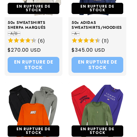
EN RUPTURE DE
EN RUPTURE DE
STOCK
STOCK
50x SWEATSHIRTS
50x ADIDAS
SHERPA MARQUÉS
SWEATSHIRTS/HOODIES
A/B
A
(
6
)
(
11
)
Regular
$270.00 USD
Regular
$345.00 USD
price
price
EN RUPTURE DE
EN RUPTURE DE
STOCK
STOCK
EN RUPTURE DE
EN RUPTURE DE
STOCK
STOCK