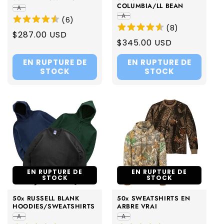
COLUMBIA/LL BEAN
A
A
(
6
)
(
8
)
Regular
$287.00 USD
Regular
$345.00 USD
price
price
EN RUPTURE DE
EN RUPTURE DE
STOCK
STOCK
EN RUPTURE DE
EN RUPTURE DE
STOCK
STOCK
50x RUSSELL BLANK
50x SWEATSHIRTS EN
HOODIES/SWEATSHIRTS
ARBRE VRAI
A
A