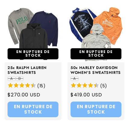
EN RUPTURE DE
EN RUPTURE DE
STOCK
STOCK
25x RALPH LAUREN
50x HARLEY DAVIDSON
SWEATSHIRTS
WOMEN'S SWEATSHIRTS
A
B
A
(
15
)
(
5
)
Regular
$270.00 USD
Regular
$419.00 USD
price
price
EN RUPTURE DE
EN RUPTURE DE
STOCK
STOCK