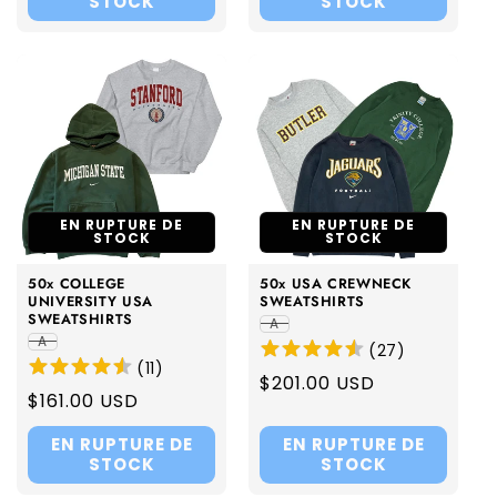
STOCK
STOCK
EN RUPTURE DE
EN RUPTURE DE
STOCK
STOCK
50x COLLEGE
50x USA CREWNECK
UNIVERSITY USA
SWEATSHIRTS
SWEATSHIRTS
A
A
(
27
)
(
11
)
Regular
$201.00 USD
Regular
$161.00 USD
price
price
EN RUPTURE DE
EN RUPTURE DE
STOCK
STOCK