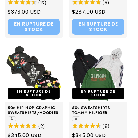
(
13
)
(
5
)
Regular
$373.00 USD
Regular
$287.00 USD
price
price
EN RUPTURE DE
EN RUPTURE DE
STOCK
STOCK
EN RUPTURE DE
EN RUPTURE DE
STOCK
STOCK
50x HIP HOP GRAPHIC
50x SWEATSHIRTS
SWEATSHIRTS/HOODIES
TOMMY HILFIGER
A
A
(
2
)
(
8
)
Regular
$345.00 USD
Regular
$345.00 USD