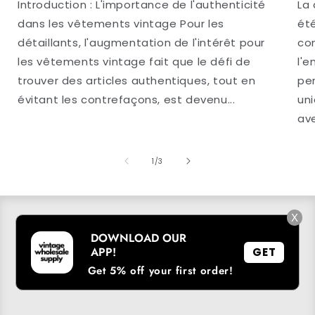
Introduction : L'importance de l'authenticité
La
dans les vêtements vintage Pour les
été
détaillants, l'augmentation de l'intérêt pour
co
les vêtements vintage fait que le défi de
l'e
trouver des articles authentiques, tout en
pe
évitant les contrefaçons, est devenu...
uni
ave
de
1
/
3
X
S'INSCRIRE À NOTRE LISTE DE DIFFUSION
DOWNLOAD OUR
APP!
GET
Courriel
→
Get 5% off your first order!