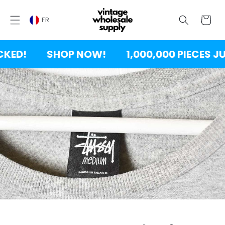
SKIP TO
CONTENT
Chariot
FR
D!
SHOP NOW!
1,000,000 PIECES JUST